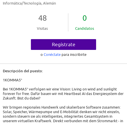
Informática/Tecnología, Alemán
48
0
Visitas
Candidatos
Regístrate
o
Conéctate
para inscribirte
Descripción del puesto:
1KOMMA5°
Bei 1KOMMA5° verfolgen wir eine Vision: Living on wind and sunlight
forever for free. Dafür bauen wir mit Heartbeat AI das Energiesystem der
Zukunft. Bist du dabei?
Wir bringen regionales Handwerk und skalierbare Software zusammen:
Solar, Speicher, Wärmepumpe und E-Mobilität denken wir nicht einzeln,
sondern steuern sie als intelligentes, integriertes Gesamtsystem in
unserem virtuellen Kraftwerk. Direkt verbunden mit dem Strommarkt - in
Echtzeit, vollautomatisiert. So wird Energie dann genutzt, wenn sie