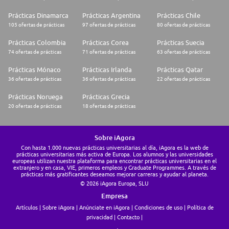
Prácticas Dinamarca
Prácticas Argentina
Prácticas Chile
105 ofertas de prácticas
97 ofertas de prácticas
80 ofertas de prácticas
Prácticas Colombia
Prácticas Corea
Prácticas Suecia
74 ofertas de prácticas
71 ofertas de prácticas
63 ofertas de prácticas
Prácticas Mónaco
Prácticas Irlanda
Prácticas Qatar
36 ofertas de prácticas
36 ofertas de prácticas
22 ofertas de prácticas
Prácticas Noruega
Prácticas Grecia
20 ofertas de prácticas
18 ofertas de prácticas
Sobre iAgora
Con hasta 1.000 nuevas prácticas universitarias al día, iAgora es la web de
prácticas universitarias más activa de Europa. Los alumnos y las universidades
europeas utilizan nuestra plataforma para encontrar prácticas universitarias en el
extranjero y en casa, VIE, primeros empleos y Graduate Programmes. A través de
prácticas más gratificantes deseamos mejorar carreras y ayudar al planeta.
© 2026 iAgora Europa, SLU
Empresa
Artículos
Sobre iAgora
Anúnciate en iAgora
Condiciones de uso
Política de
privacidad
Contacto