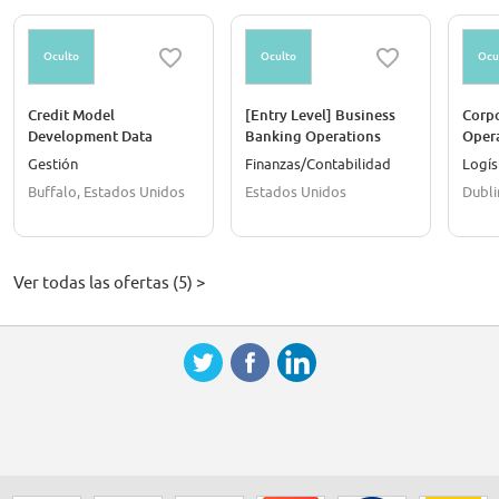
Oculto
Oculto
Ocu
Credit Model
[Entry Level] Business
Corpo
Development Data
Banking Operations
Opera
Architect Expert
Associate (Loan Workout
Irela
Gestión
Finanzas/Contabilidad
Logís
Support) - Hybrid
Buffalo, Estados Unidos
Estados Unidos
Dubli
Ver todas las ofertas (5) >