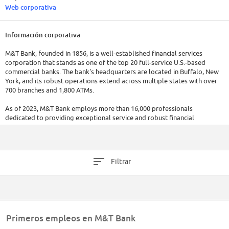
Web corporativa
Información corporativa
M&T Bank, founded in 1856, is a well-established financial services
corporation that stands as one of the top 20 full-service U.S.-based
commercial banks. The bank's headquarters are located in Buffalo, New
York, and its robust operations extend across multiple states with over
700 branches and 1,800 ATMs.
As of 2023, M&T Bank employs more than 16,000 professionals
dedicated to providing exceptional service and robust financial
solutions. Its offerings span a wide range of services, including
commercial banking, retail banking, private banking, investment services,
and treasury management services. These varied services position M&T
Bank as a one-stop financial hub for its diverse clientele.
Filtrar
In the fiscal year 2022, M&T Bank reported a strong financial
performance, with a net income of $1.9 billion, a testament to its robust
operations and management strategies.
Primeros empleos en M&T Bank