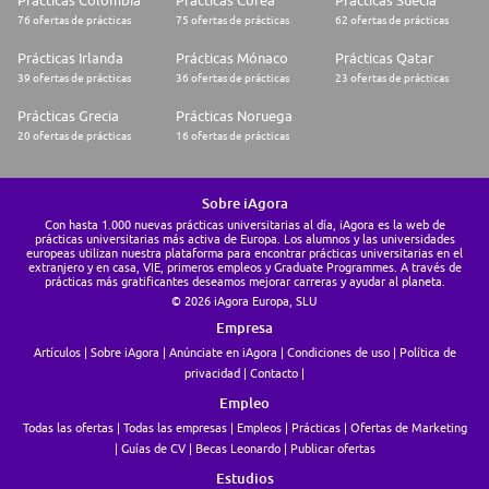
Prácticas Colombia
Prácticas Corea
Prácticas Suecia
request a reasonable accommodation if you are unable or limited in your
76 ofertas de prácticas
75 ofertas de prácticas
62 ofertas de prácticas
ability to use or access Jabil.com/Careers site as a result of your
disability. You can request a reasonable accommodation by sending an e-
Prácticas Irlanda
Prácticas Mónaco
Prácticas Qatar
mail to Always_Accessible@Jabil.com with the nature of your request
39 ofertas de prácticas
36 ofertas de prácticas
23 ofertas de prácticas
and contact information. Please do not direct any other general
employment related questions to this e-mail. Please note that only those
Prácticas Grecia
Prácticas Noruega
inquiries concerning a request for reasonable accommodation will be
responded to.
20 ofertas de prácticas
16 ofertas de prácticas
#whereyoubelong
Sobre iAgora
Con hasta 1.000 nuevas prácticas universitarias al día, iAgora es la web de
prácticas universitarias más activa de Europa. Los alumnos y las universidades
europeas utilizan nuestra plataforma para encontrar prácticas universitarias en el
extranjero y en casa, VIE, primeros empleos y Graduate Programmes. A través de
prácticas más gratificantes deseamos mejorar carreras y ayudar al planeta.
© 2026 iAgora Europa, SLU
Empresa
Artículos
Sobre iAgora
Anúnciate en iAgora
Condiciones de uso
Política de
privacidad
Contacto
Empleo
Todas las ofertas
Todas las empresas
Empleos
Prácticas
Ofertas de Marketing
Guías de CV
Becas Leonardo
Publicar ofertas
Estudios