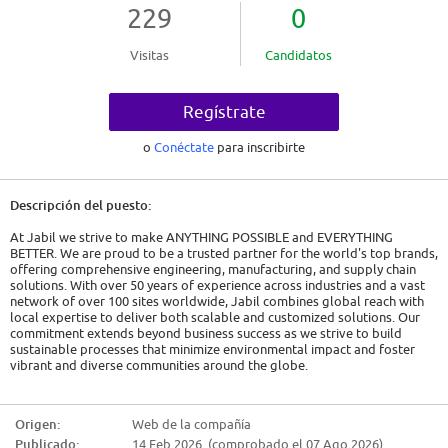
229
0
Visitas
Candidatos
Regístrate
o
Conéctate
para inscribirte
Descripción del puesto:
At Jabil we strive to make ANYTHING POSSIBLE and EVERYTHING
BETTER. We are proud to be a trusted partner for the world's top brands,
offering comprehensive engineering, manufacturing, and supply chain
solutions. With over 50 years of experience across industries and a vast
network of over 100 sites worldwide, Jabil combines global reach with
local expertise to deliver both scalable and customized solutions. Our
commitment extends beyond business success as we strive to build
sustainable processes that minimize environmental impact and foster
vibrant and diverse communities around the globe.
Ausbildung mit Gewinn
Origen:
Web de la compañía
Eine Ausbildung bei Jabil - eine Ausbildung mit Gewinn für Deine Zukunft!
Publicado:
14 Feb 2026 (comprobado el 07 Ago 2026)