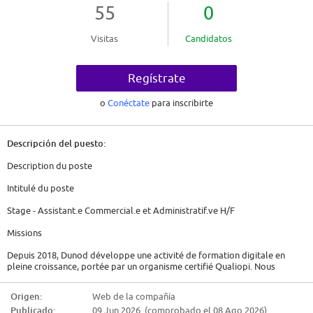
55
0
Visitas
Candidatos
Regístrate
o
Conéctate
para inscribirte
Descripción del puesto:
Description du poste
Intitulé du poste
Stage - Assistant.e Commercial.e et Administratif.ve H/F
Missions
Depuis 2018, Dunod développe une activité de formation digitale en
pleine croissance, portée par un organisme certifié Qualiopi. Nous
concevons des parcours en blended learning autour des soft skills et de
la Petite Enfance.
Origen:
Web de la compañía
Rejoindre Dunod Formation, c'est intégrer une équipe agile, à la croisée
Publicado:
09 Jun 2026 (comprobado el 08 Ago 2026)
de la pédagogie, du digital et du développement commercial.