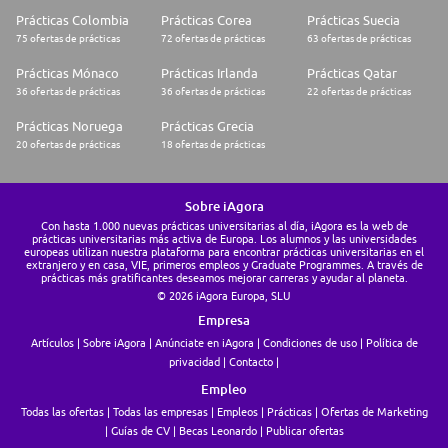
Prácticas Colombia
Prácticas Corea
Prácticas Suecia
75 ofertas de prácticas
72 ofertas de prácticas
63 ofertas de prácticas
Prácticas Mónaco
Prácticas Irlanda
Prácticas Qatar
36 ofertas de prácticas
36 ofertas de prácticas
22 ofertas de prácticas
Prácticas Noruega
Prácticas Grecia
20 ofertas de prácticas
18 ofertas de prácticas
Sobre iAgora
Con hasta 1.000 nuevas prácticas universitarias al día, iAgora es la web de
prácticas universitarias más activa de Europa. Los alumnos y las universidades
europeas utilizan nuestra plataforma para encontrar prácticas universitarias en el
extranjero y en casa, VIE, primeros empleos y Graduate Programmes. A través de
prácticas más gratificantes deseamos mejorar carreras y ayudar al planeta.
© 2026 iAgora Europa, SLU
Empresa
Artículos
Sobre iAgora
Anúnciate en iAgora
Condiciones de uso
Política de
privacidad
Contacto
Empleo
Todas las ofertas
Todas las empresas
Empleos
Prácticas
Ofertas de Marketing
Guías de CV
Becas Leonardo
Publicar ofertas