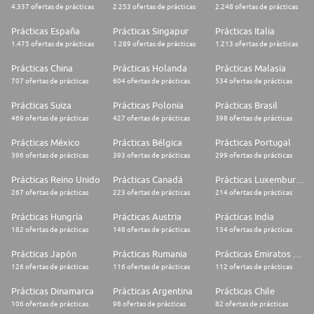
4.337 ofertas de prácticas
2.253 ofertas de prácticas
2.248 ofertas de prácticas
Stage
Prácticas España
Prácticas Singapur
Prácticas Italia
Durée du contrat/stage (en mois)
1.475 ofertas de prácticas
1.289 ofertas de prácticas
1.213 ofertas de prácticas
4 mois
Prácticas China
Prácticas Holanda
Prácticas Malasia
Début du contrat
707 ofertas de prácticas
604 ofertas de prácticas
534 ofertas de prácticas
Septembre 2026
Prácticas Suiza
Prácticas Polonia
Prácticas Brasil
469 ofertas de prácticas
427 ofertas de prácticas
398 ofertas de prácticas
Localisation du poste
Prácticas México
Prácticas Bélgica
Prácticas Portugal
Localisation
396 ofertas de prácticas
393 ofertas de prácticas
299 ofertas de prácticas
France, Ile-de-France
Prácticas Reino Unido
Prácticas Canadá
Prácticas Luxemburgo
Ville
267 ofertas de prácticas
223 ofertas de prácticas
214 ofertas de prácticas
Malakoff
Prácticas Hungría
Prácticas Austria
Prácticas India
182 ofertas de prácticas
148 ofertas de prácticas
134 ofertas de prácticas
Prácticas Japón
Prácticas Rumania
Prácticas Emiratos Árabes Unidos
126 ofertas de prácticas
116 ofertas de prácticas
112 ofertas de prácticas
Prácticas Dinamarca
Prácticas Argentina
Prácticas Chile
106 ofertas de prácticas
98 ofertas de prácticas
82 ofertas de prácticas