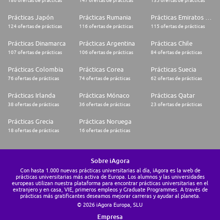
186 ofertas de prácticas
147 ofertas de prácticas
135 ofertas de prácticas
Prácticas Japón
Prácticas Rumania
Prácticas Emiratos Árabes Unidos
124 ofertas de prácticas
116 ofertas de prácticas
115 ofertas de prácticas
Prácticas Dinamarca
Prácticas Argentina
Prácticas Chile
107 ofertas de prácticas
106 ofertas de prácticas
84 ofertas de prácticas
Prácticas Colombia
Prácticas Corea
Prácticas Suecia
76 ofertas de prácticas
74 ofertas de prácticas
62 ofertas de prácticas
Prácticas Irlanda
Prácticas Mónaco
Prácticas Qatar
38 ofertas de prácticas
36 ofertas de prácticas
23 ofertas de prácticas
Prácticas Grecia
Prácticas Noruega
18 ofertas de prácticas
16 ofertas de prácticas
Sobre iAgora
Con hasta 1.000 nuevas prácticas universitarias al día, iAgora es la web de
prácticas universitarias más activa de Europa. Los alumnos y las universidades
europeas utilizan nuestra plataforma para encontrar prácticas universitarias en el
extranjero y en casa, VIE, primeros empleos y Graduate Programmes. A través de
prácticas más gratificantes deseamos mejorar carreras y ayudar al planeta.
© 2026 iAgora Europa, SLU
Empresa