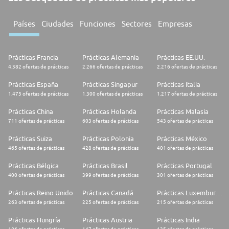
Países
Ciudades
Funciones
Sectores
Empresas
Prácticas Francia
Prácticas Alemania
Prácticas EE.UU.
4.382 ofertas de prácticas
2.266 ofertas de prácticas
2.216 ofertas de prácticas
Prácticas España
Prácticas Singapur
Prácticas Italia
1.475 ofertas de prácticas
1.300 ofertas de prácticas
1.217 ofertas de prácticas
Prácticas China
Prácticas Holanda
Prácticas Malasia
711 ofertas de prácticas
603 ofertas de prácticas
543 ofertas de prácticas
Prácticas Suiza
Prácticas Polonia
Prácticas México
465 ofertas de prácticas
428 ofertas de prácticas
401 ofertas de prácticas
Prácticas Bélgica
Prácticas Brasil
Prácticas Portugal
400 ofertas de prácticas
399 ofertas de prácticas
301 ofertas de prácticas
Prácticas Reino Unido
Prácticas Canadá
Prácticas Luxemburgo
263 ofertas de prácticas
225 ofertas de prácticas
215 ofertas de prácticas
Prácticas Hungría
Prácticas Austria
Prácticas India