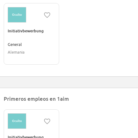
Oculto
Initiativbewerbung
General
Alemania
Primeros empleos en 1aim
Oculto
Initiativbewerbung