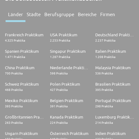
Länder
Städte
Berufsgruppe
Bereiche
Firmen
Frankreich Praktikum
USA Praktikum
Deutschland Praktikum
4.325 Praktika
2.253 Praktika
2.237 Praktika
Spanien Praktikum
Singapur Praktikum
Italien Praktikum
1.471 Praktika
1.287 Praktika
1.208 Praktika
China Praktikum
Niederlande Praktikum
Malaysia Praktikum
700 Praktika
598 Praktika
536 Praktika
Schweiz Praktikum
Polen Praktikum
Brasilien Praktikum
468 Praktika
427 Praktika
395 Praktika
Mexiko Praktikum
Belgien Praktikum
Portugal Praktikum
393 Praktika
391 Praktika
298 Praktika
Großbritannien Praktikum
Kanada Praktikum
Luxemburg Praktikum
263 Praktika
224 Praktika
214 Praktika
Ungarn Praktikum
Österreich Praktikum
Indien Praktikum