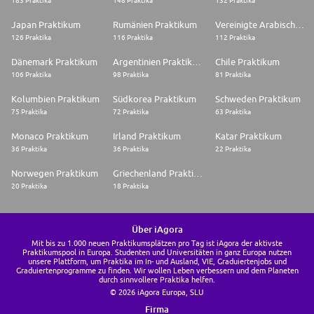
183 Praktika
148 Praktika
132 Praktika
Japan Praktikum
Rumänien Praktikum
Vereinigte Arabische Emirate Praktikum
126 Praktika
116 Praktika
112 Praktika
Dänemark Praktikum
Argentinien Praktikum
Chile Praktikum
106 Praktika
98 Praktika
81 Praktika
Kolumbien Praktikum
Südkorea Praktikum
Schweden Praktikum
75 Praktika
72 Praktika
63 Praktika
Monaco Praktikum
Irland Praktikum
Katar Praktikum
36 Praktika
36 Praktika
22 Praktika
Norwegen Praktikum
Griechenland Praktikum
20 Praktika
18 Praktika
Über iAgora
Mit bis zu 1.000 neuen Praktikumsplätzen pro Tag ist iAgora der aktivste
Praktikumspool in Europa. Studenten und Universitäten in ganz Europa nutzen
unsere Plattform, um Praktika im In- und Ausland, VIE, Graduiertenjobs und
Graduiertenprogramme zu finden. Wir wollen Leben verbessern und dem Planeten
durch sinnvollere Praktika helfen.
© 2026 iAgora Europa, SLU
Firma