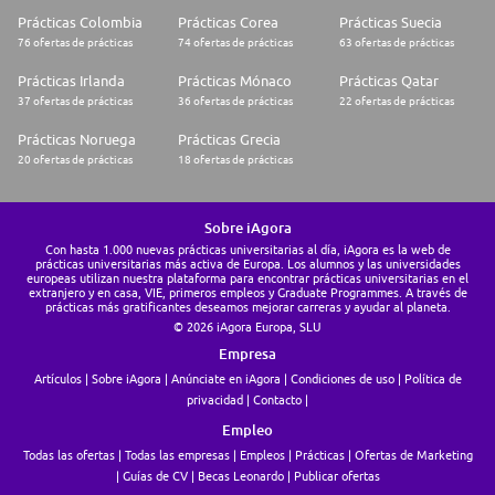
Prácticas Colombia
Prácticas Corea
Prácticas Suecia
76 ofertas de prácticas
74 ofertas de prácticas
63 ofertas de prácticas
Prácticas Irlanda
Prácticas Mónaco
Prácticas Qatar
37 ofertas de prácticas
36 ofertas de prácticas
22 ofertas de prácticas
Prácticas Noruega
Prácticas Grecia
20 ofertas de prácticas
18 ofertas de prácticas
Sobre iAgora
Con hasta 1.000 nuevas prácticas universitarias al día, iAgora es la web de
prácticas universitarias más activa de Europa. Los alumnos y las universidades
europeas utilizan nuestra plataforma para encontrar prácticas universitarias en el
extranjero y en casa, VIE, primeros empleos y Graduate Programmes. A través de
prácticas más gratificantes deseamos mejorar carreras y ayudar al planeta.
© 2026 iAgora Europa, SLU
Empresa
Artículos
Sobre iAgora
Anúnciate en iAgora
Condiciones de uso
Política de
privacidad
Contacto
Empleo
Todas las ofertas
Todas las empresas
Empleos
Prácticas
Ofertas de Marketing
Guías de CV
Becas Leonardo
Publicar ofertas