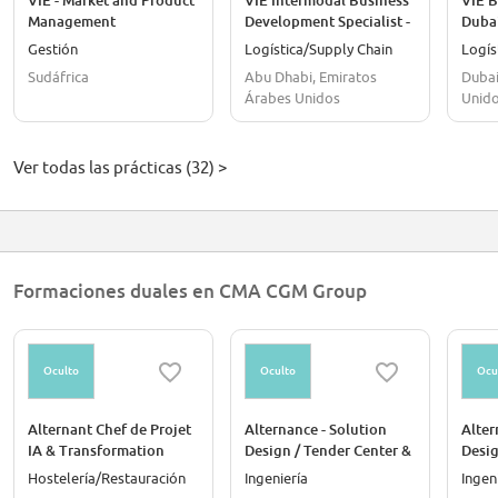
VIE - Market and Product
VIE Intermodal Business
VIE B
Management
Development Specialist -
Duba
Professional Cluster KSA
Abu Dhabi
Gestión
Logística/Supply Chain
Logís
Saudi Arabia
Sudáfrica
Abu Dhabi, Emiratos
Dubai
Árabes Unidos
Unid
Ver todas las prácticas (32) >
Formaciones duales en CMA CGM Group
Oculto
Oculto
Ocu
Alternant Chef de Projet
Alternance - Solution
Alter
IA & Transformation
Design / Tender Center &
Desig
Digitale
FVL Logistics
FVL L
Hostelería/Restauración
Ingeniería
Ingen
Engineering
Engi