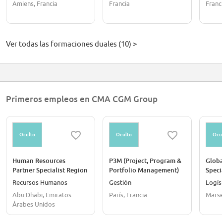
Amiens, Francia
Francia
Franc
Ver todas las formaciones duales (10) >
Primeros empleos en CMA CGM Group
Oculto
Oculto
Ocu
Human Resources
P3M (Project, Program &
Glob
Partner Specialist Region
Portfolio Management)
Speci
IMEEA
Advisor
Recursos Humanos
Gestión
Logís
Abu Dhabi, Emiratos
París, Francia
Marse
Árabes Unidos