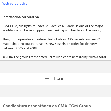
Web corporativa
Información corporativa
CMA CGM, run by its founder, M. Jacques R. Saadé, is one of the major
worldwide container shipping line (ranking number five in the world).
The group operates a modern fleet of about 195 vessels on over 76
major shipping routes. It has 75 new vessels on order for delivery
between 2005 and 2008.
In 2004, the group transported 3.9 million containers (teus)* with a total
revenue of 4 billion euros.
With more than 216 ports of call in 126 countries and 417 agencies
around the world (including 54 in China), CMA CGM has a strong
Filtrar
worldwide network offering one of the largest scope of origins and
destinations to its customers. The company has over 100,000 employees
and was founded in Marseille, France in 1978.
Candidatura espontánea en CMA CGM Group