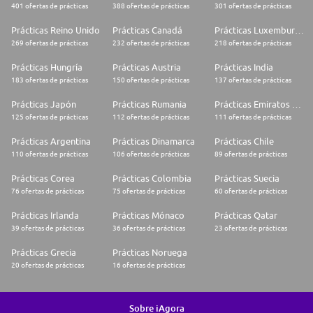
401 ofertas de prácticas
388 ofertas de prácticas
301 ofertas de prácticas
Prácticas Reino Unido
Prácticas Canadá
Prácticas Luxemburgo
269 ofertas de prácticas
232 ofertas de prácticas
218 ofertas de prácticas
Prácticas Hungría
Prácticas Austria
Prácticas India
183 ofertas de prácticas
150 ofertas de prácticas
137 ofertas de prácticas
Prácticas Japón
Prácticas Rumania
Prácticas Emiratos Árabes Unidos
125 ofertas de prácticas
112 ofertas de prácticas
111 ofertas de prácticas
Prácticas Argentina
Prácticas Dinamarca
Prácticas Chile
110 ofertas de prácticas
106 ofertas de prácticas
89 ofertas de prácticas
Prácticas Corea
Prácticas Colombia
Prácticas Suecia
76 ofertas de prácticas
75 ofertas de prácticas
60 ofertas de prácticas
Prácticas Irlanda
Prácticas Mónaco
Prácticas Qatar
39 ofertas de prácticas
36 ofertas de prácticas
23 ofertas de prácticas
Prácticas Grecia
Prácticas Noruega
20 ofertas de prácticas
16 ofertas de prácticas
Sobre iAgora