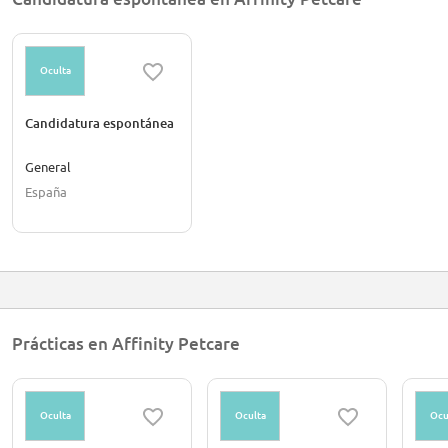
Oculta
Candidatura espontánea
General
España
Prácticas en Affinity Petcare
Oculta
Oculta
Ocu