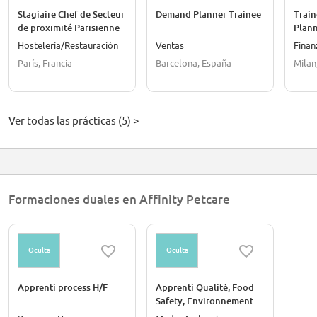
Stagiaire Chef de Secteur
Demand Planner Trainee
Train
de proximité Parisienne
Plann
Hostelería/Restauración
Ventas
Finan
París, Francia
Barcelona, España
Milan,
Ver todas las prácticas (5) >
Formaciones duales en Affinity Petcare
Oculta
Oculta
Apprenti process H/F
Apprenti Qualité, Food
Safety, Environnement
H/F