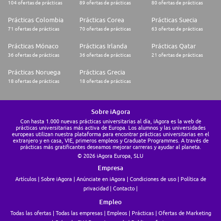
104 ofertas de prácticas
89 ofertas de prácticas
80 ofertas de prácticas
Prácticas Colombia
Prácticas Corea
Prácticas Suecia
71 ofertas de prácticas
70 ofertas de prácticas
63 ofertas de prácticas
Prácticas Mónaco
Prácticas Irlanda
Prácticas Qatar
36 ofertas de prácticas
36 ofertas de prácticas
21 ofertas de prácticas
Prácticas Noruega
Prácticas Grecia
18 ofertas de prácticas
18 ofertas de prácticas
Sobre iAgora
Con hasta 1.000 nuevas prácticas universitarias al día, iAgora es la web de
prácticas universitarias más activa de Europa. Los alumnos y las universidades
europeas utilizan nuestra plataforma para encontrar prácticas universitarias en el
extranjero y en casa, VIE, primeros empleos y Graduate Programmes. A través de
prácticas más gratificantes deseamos mejorar carreras y ayudar al planeta.
© 2026 iAgora Europa, SLU
Empresa
Artículos
Sobre iAgora
Anúnciate en iAgora
Condiciones de uso
Política de
privacidad
Contacto
Empleo
Todas las ofertas
Todas las empresas
Empleos
Prácticas
Ofertas de Marketing