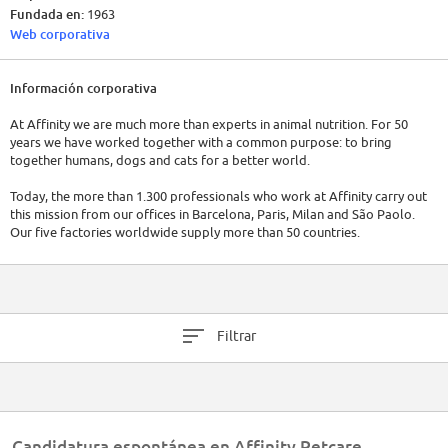
Fundada en:
1963
Web corporativa
Información corporativa
At Affinity we are much more than experts in animal nutrition. For 50
years we have worked together with a common purpose: to bring
together humans, dogs and cats for a better world.
Today, the more than 1.300 professionals who work at Affinity carry out
this mission from our offices in Barcelona, Paris, Milan and São Paolo.
Our five factories worldwide supply more than 50 countries.
We are very proud of our brands Advance, Ultima, Trainer, Brekkies and
Libra, as well as of the work we do at the Affinity Foundation. But we still
want to achieve more. We want to carry on learning, evolving and
enjoying new challenges.
Filtrar
We want to continue to leave a footprint.
Candidatura espontánea en Affinity Petcare