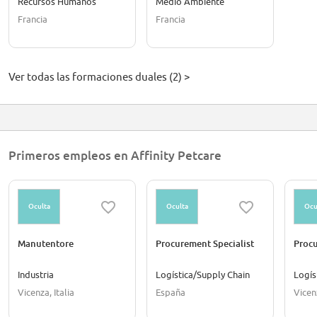
Recursos Humanos
Medio Ambiente
Francia
Francia
Ver todas las formaciones duales (2) >
Primeros empleos en Affinity Petcare
Oculta
Oculta
Ocu
Manutentore
Procurement Specialist
Procu
Industria
Logística/Supply Chain
Logís
Vicenza, Italia
España
Vicenz