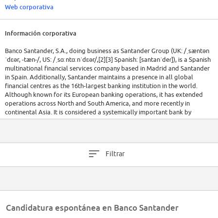
Web corporativa
Información corporativa
Banco Santander, S.A., doing business as Santander Group (UK: /ˌsæntən
ˈdɛər, -tæn-/, US: /ˌsɑːntɑːnˈdɛər/,[2][3] Spanish: [santanˈdeɾ]), is a Spanish
multinational financial services company based in Madrid and Santander
in Spain. Additionally, Santander maintains a presence in all global
financial centres as the 16th-largest banking institution in the world.
Although known for its European banking operations, it has extended
operations across North and South America, and more recently in
continental Asia. It is considered a systemically important bank by
Financial Stability Board.
Many subsidiaries, such as Abbey National, have been rebranded under
the Santander name. The company is a component of the Euro Stoxx 50
Filtrar
stock market index. In May 2016, Santander was ranked as 37th in the
Forbes Global 2000 list of the world's biggest public companies.
Santander is Spain's largest bank.[4]
As of 2017, Santander is the 4th largest bank in Europe with
approximately US$1.4 trillion in total assets-under-management (AUM).
Candidatura espontánea en Banco Santander
[5] Traded on the Euro Stoxx 50 stock market index, the bank has a total
market capitalization of $69.9 billion.[6] As of 2019 it has €3.9 trillion in