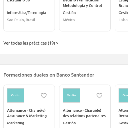
Estagiario J6
Becario Planificación
Estág
Metodología y Control
Bran
de Gestión
Informática/Tecnología
Gestión
Gesti
Sao Paulo, Brasil
México
Lisbo
Ver todas las prácticas (19) >
Formaciones duales en Banco Santander
Oculto
Oculto
Ocu
Alternance - Chargé(e)
Alternance - Chargé(e)
Alter
Assurance & Marketing
des relations partenaires
Reco
F/H
F/H
Marketing
Gestión
Gesti