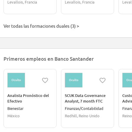
Levallois, Francia
Levallois, Francia
Leval
Ver todas las formaciones duales (3) >
Primeros empleos en Banco Santander
Oculto
Oculto
Ocu
Analista Pronóstico del
SCUK Data Governance
Cust
Efectivo
Analyst, 7 month FTC
Advis
Banki
Bienestar
Finanzas/Contabilidad
Finan
Caerp
México
Redhill, Reino Unido
Reino
Bran