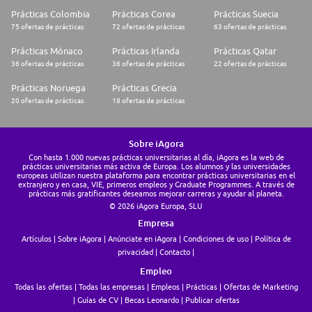
Prácticas Colombia
Prácticas Corea
Prácticas Suecia
75 ofertas de prácticas
72 ofertas de prácticas
63 ofertas de prácticas
Prácticas Mónaco
Prácticas Irlanda
Prácticas Qatar
36 ofertas de prácticas
36 ofertas de prácticas
22 ofertas de prácticas
Prácticas Noruega
Prácticas Grecia
20 ofertas de prácticas
18 ofertas de prácticas
Sobre iAgora
Con hasta 1.000 nuevas prácticas universitarias al día, iAgora es la web de
prácticas universitarias más activa de Europa. Los alumnos y las universidades
europeas utilizan nuestra plataforma para encontrar prácticas universitarias en el
extranjero y en casa, VIE, primeros empleos y Graduate Programmes. A través de
prácticas más gratificantes deseamos mejorar carreras y ayudar al planeta.
© 2026 iAgora Europa, SLU
Empresa
Artículos
Sobre iAgora
Anúnciate en iAgora
Condiciones de uso
Política de
privacidad
Contacto
Empleo
Todas las ofertas
Todas las empresas
Empleos
Prácticas
Ofertas de Marketing
Guías de CV
Becas Leonardo
Publicar ofertas