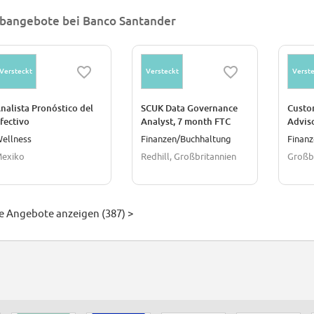
bangebote bei Banco Santander
Versteckt
Versteckt
Verste
nalista Pronóstico del
SCUK Data Governance
Custo
fectivo
Analyst, 7 month FTC
Adviso
Bankin
ellness
Finanzen/Buchhaltung
Finan
Caerph
exiko
Redhill, Großbritannien
Großb
Branc
le Angebote anzeigen (387) >