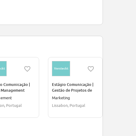
ckt
Versteckt
Versteckt
io Comunicação |
Estágio Comunicação |
Becario Ba
 Management
Gestão de Projetos de
Experiência
gement
Marketing
Finanzen/B
on, Portugal
Lissabon, Portugal
Mexiko