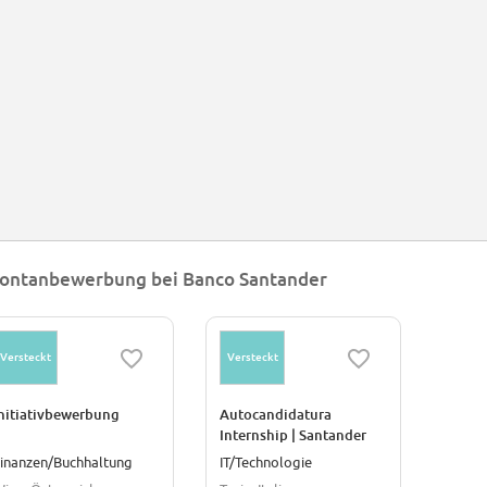
ontanbewerbung bei Banco Santander
Versteckt
Versteckt
nitiativbewerbung
Autocandidatura
Internship | Santander
Italia
inanzen/Buchhaltung
IT/Technologie