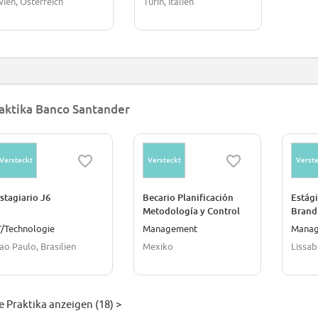
ien, Österreich
Turin, Italien
aktika Banco Santander
Versteckt
Versteckt
Verste
stagiario J6
Becario Planificación
Estág
Metodología y Control
Brand
de Gestión
T/Technologie
Management
Mana
ao Paulo, Brasilien
Mexiko
Lissab
e Praktika anzeigen (18) >