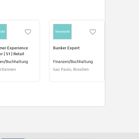
ckt
Versteckt
Versteckt
mer Experience
Banker Expert
PGX CONS 
r | S1 | Retail
g | Barry &
zen/Buchhaltung
Finanzen/Buchhaltung
Umwelt
illy Twin Location
ritannien
Sao Paulo, Brasilien
Sao Paulo, 
h