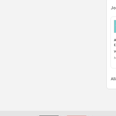
Jo
A
E
W
M
Al