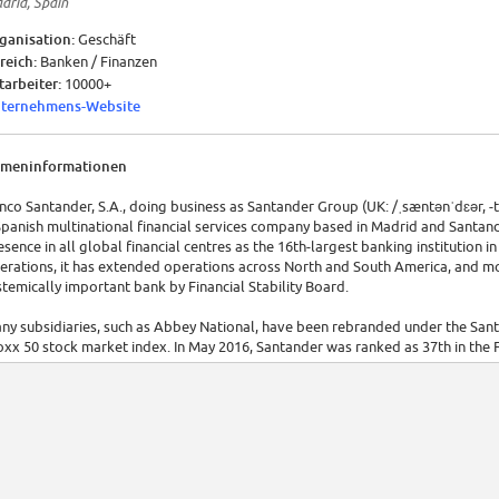
drid, Spain
ganisation:
Geschäft
reich:
Banken / Finanzen
tarbeiter:
10000+
ternehmens-Website
rmeninformationen
nco Santander, S.A., doing business as Santander Group (UK: /ˌsæntənˈdɛər, -tæn-
Spanish multinational financial services company based in Madrid and Santande
esence in all global financial centres as the 16th-largest banking institution
erations, it has extended operations across North and South America, and more
stemically important bank by Financial Stability Board.
ny subsidiaries, such as Abbey National, have been rebranded under the Sa
oxx 50 stock market index. In May 2016, Santander was ranked as 37th in the F
mpanies. Santander is Spain's largest bank.[4]
 of 2017, Santander is the 4th largest bank in Europe with approximately US$
aded on the Euro Stoxx 50 stock market index, the bank has a total market capit
illion in assets under custody (AUC) and €2.1 trillion in assets under administra
utuola O'Shea, daughter and granddaughter of erstwhile chairmen, Emilio Bot
tín-Sanz de Sautuola López, respectively.