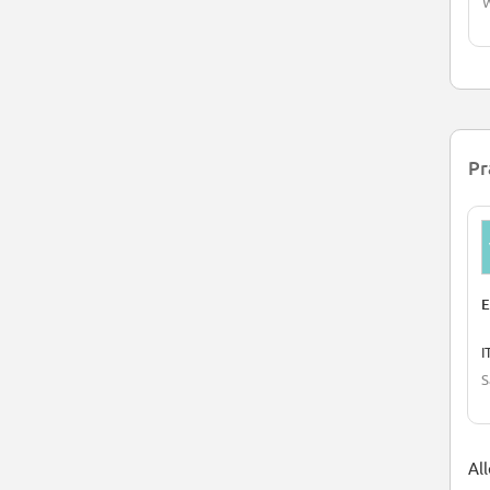
W
Pr
E
I
S
All