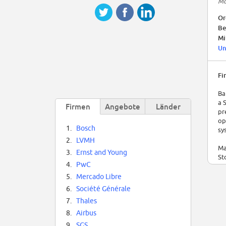
Ma
Or
Be
Mi
Un
Fi
Ba
a 
Firmen
Angebote
Länder
pr
op
1.
Bosch
sy
2.
LVMH
Ma
3.
Ernst and Young
St
4.
PwC
co
5.
Mercado Libre
As
6.
Société Générale
Tr
7.
Thales
tr
Sa
8.
Airbus
Bo
9.
SGS