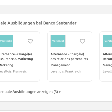
ale Ausbildungen bei Banco Santander
Versteckt
Versteckt
Verst
lternance - Chargé(e)
Alternance - Chargé(e)
Altern
ssurance & Marketing
des relations partenaires
Recou
/H
F/H
arketing
Management
Mana
evallois, Frankreich
Levallois, Frankreich
Levall
le duale Ausbildungen anzeigen (3) >