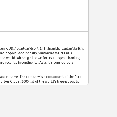
/, US: /ˌsɑːntɑːnˈdɛər/,[2][3] Spanish: [santanˈdeɾ]), is
r in Spain. Additionally, Santander maintains a
 in the world. Although known for its European banking
 recently in continental Asia. It is considered a
ntander name. The company is a component of the Euro
orbes Global 2000 list of the world's biggest public
1.4 trillion in total assets-under-management (AUM).[5]
alization of $69.9 billion.[6] As of 2019 it has €3.9
cion (AUA).[7] It is chaired by Ana Patricia Botín-Sanz de
in-Sanz de Sautuola y García de los Ríos and Emilio