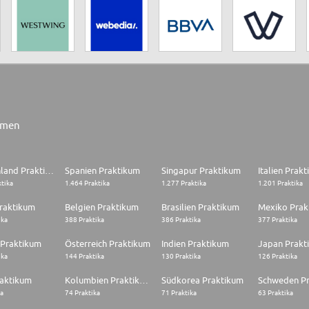
rmen
Deutschland Praktikum
Spanien Praktikum
Singapur Praktikum
Italien Prak
ktika
1.464 Praktika
1.277 Praktika
1.201 Praktika
raktikum
Belgien Praktikum
Brasilien Praktikum
Mexiko Prak
ika
388 Praktika
386 Praktika
377 Praktika
 Praktikum
Österreich Praktikum
Indien Praktikum
Japan Prakt
ika
144 Praktika
130 Praktika
126 Praktika
raktikum
Kolumbien Praktikum
Südkorea Praktikum
Schweden P
ka
74 Praktika
71 Praktika
63 Praktika