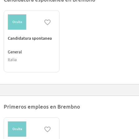
Oculta
Candidatura spontanea
General
Italia
Primeros empleos en Brembno
Oculta