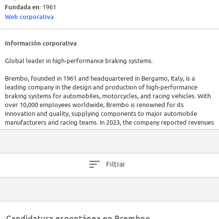
Fundada en:
1961
Web corporativa
Información corporativa
Global leader in high-performance braking systems.
Brembo, founded in 1961 and headquartered in Bergamo, Italy, is a
leading company in the design and production of high-performance
braking systems for automobiles, motorcycles, and racing vehicles. With
over 10,000 employees worldwide, Brembo is renowned for its
innovation and quality, supplying components to major automobile
manufacturers and racing teams. In 2023, the company reported revenues
of over €2.5 billion.
Filtrar
Candidatura espontánea en Brembno