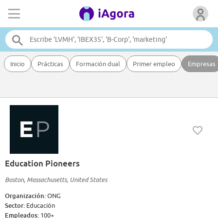
Inicio
Prácticas
Formación dual
Primer empleo
Empresas
Education Pioneers
Boston, Massachusetts, United States
Organización:
ONG
Sector:
Educación
Empleados:
100+