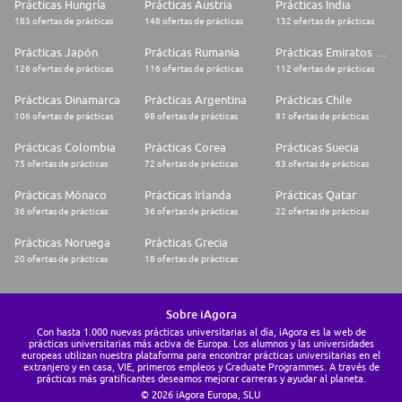
Prácticas Hungría
Prácticas Austria
Prácticas India
183 ofertas de prácticas
148 ofertas de prácticas
132 ofertas de prácticas
Prácticas Japón
Prácticas Rumania
Prácticas Emiratos Árabes Unidos
126 ofertas de prácticas
116 ofertas de prácticas
112 ofertas de prácticas
Prácticas Dinamarca
Prácticas Argentina
Prácticas Chile
106 ofertas de prácticas
98 ofertas de prácticas
81 ofertas de prácticas
Prácticas Colombia
Prácticas Corea
Prácticas Suecia
75 ofertas de prácticas
72 ofertas de prácticas
63 ofertas de prácticas
Prácticas Mónaco
Prácticas Irlanda
Prácticas Qatar
36 ofertas de prácticas
36 ofertas de prácticas
22 ofertas de prácticas
Prácticas Noruega
Prácticas Grecia
20 ofertas de prácticas
18 ofertas de prácticas
Sobre iAgora
Con hasta 1.000 nuevas prácticas universitarias al día, iAgora es la web de
prácticas universitarias más activa de Europa. Los alumnos y las universidades
europeas utilizan nuestra plataforma para encontrar prácticas universitarias en el
extranjero y en casa, VIE, primeros empleos y Graduate Programmes. A través de
prácticas más gratificantes deseamos mejorar carreras y ayudar al planeta.
© 2026 iAgora Europa, SLU