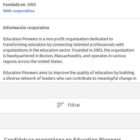
Fundada en:
2003
Web corporativa
Información corporativa
Education Pioneers is a non-profit organization dedicated to
transforming education by connecting talented professionals with
organizations in the education sector. Founded in 2003, the organization
is headquartered in Boston, Massachusetts, and operates in various
regions across the United States.
Education Pioneers aims to improve the quality of education by building
a diverse network of leaders who can contribute to meaningful change in
the education sector. They accomplish this by recruiting and placing
professionals with expertise in areas such as data analysis, operations,
finance, and strategy, into partner organizations including school
districts, charter school networks, and education nonprofits.
Filtrar
Education Pioneers has a dedicated team working to facilitate these
connections and support education leaders in driving social impact with
over 100 emplyeers. The organization relies on funding from
foundations, corporations, and individual donors to sustain its
operations and programs.
Candidatura espontánea en Education Pioneers