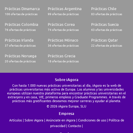
Prácticas Dinamarca
Prácticas Argentina
Prácticas Chile
106 ofertas de prácticas
99 ofertas de prácticas
83 ofertas de prácticas
Prácticas Colombia
Prácticas Corea
Prácticas Suecia
76 ofertas de prácticas
74 ofertas de prácticas
63 ofertas de prácticas
Prácticas Irlanda
Prácticas Mónaco
Prácticas Qatar
37 ofertas de prácticas
36 ofertas de prácticas
22 ofertas de prácticas
Prácticas Noruega
Prácticas Grecia
20 ofertas de prácticas
18 ofertas de prácticas
Sobre iAgora
Con hasta 1.000 nuevas prácticas universitarias al día, iAgora es la web de
prácticas universitarias más activa de Europa. Los alumnos y las universidades
europeas utilizan nuestra plataforma para encontrar prácticas universitarias en el
extranjero y en casa, VIE, primeros empleos y Graduate Programmes. A través de
prácticas más gratificantes deseamos mejorar carreras y ayudar al planeta.
© 2026 iAgora Europa, SLU
Empresa
Artículos
Sobre iAgora
Anúnciate en iAgora
Condiciones de uso
Política de
privacidad
Contacto