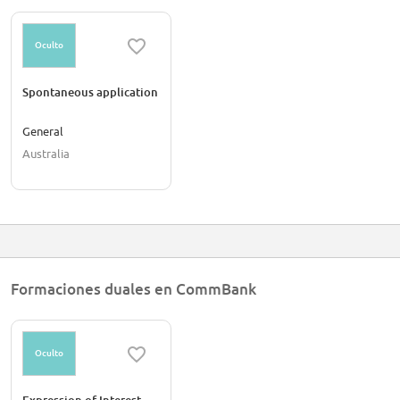
Oculto
Spontaneous application
General
Australia
Formaciones duales en CommBank
Oculto