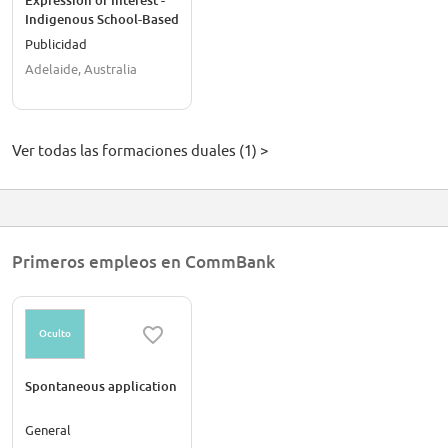
Expression of Interest -
Indigenous School-Based
Traineeship Program
Publicidad
2027
Adelaide, Australia
Ver todas las formaciones duales (1) >
Primeros empleos en CommBank
Oculto
Spontaneous application
General