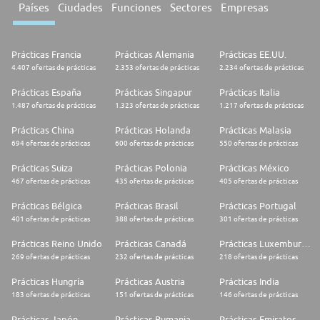
Países
Ciudades
Funciones
Sectores
Empresas
Prácticas Francia
Prácticas Alemania
Prácticas EE.UU.
4.407 ofertas de prácticas
2.353 ofertas de prácticas
2.234 ofertas de prácticas
Prácticas España
Prácticas Singapur
Prácticas Italia
1.487 ofertas de prácticas
1.323 ofertas de prácticas
1.217 ofertas de prácticas
Prácticas China
Prácticas Holanda
Prácticas Malasia
694 ofertas de prácticas
600 ofertas de prácticas
550 ofertas de prácticas
Prácticas Suiza
Prácticas Polonia
Prácticas México
467 ofertas de prácticas
435 ofertas de prácticas
405 ofertas de prácticas
Prácticas Bélgica
Prácticas Brasil
Prácticas Portugal
401 ofertas de prácticas
388 ofertas de prácticas
301 ofertas de prácticas
Prácticas Reino Unido
Prácticas Canadá
Prácticas Luxemburgo
269 ofertas de prácticas
232 ofertas de prácticas
218 ofertas de prácticas
Prácticas Hungría
Prácticas Austria
Prácticas India
183 ofertas de prácticas
151 ofertas de prácticas
146 ofertas de prácticas
Prácticas Japón
Prácticas Rumania
Prácticas Emiratos Árabes Unidos