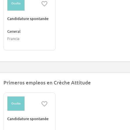
Oculto
Candidature spontanée
General
Francia
Primeros empleos en Crèche Attitude
Oculto
Candidature spontanée