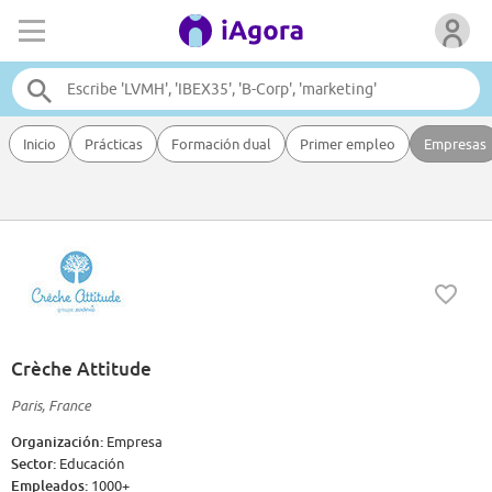
Inicio
Prácticas
Formación dual
Primer empleo
Empresas
Crèche Attitude
Paris, France
Organización:
Empresa
Sector:
Educación
Empleados:
1000+