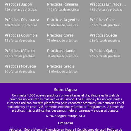
Prácticas Japón
Prácticas Rumania
Prácticas Emiratos Árabes Unidos
126 ofertas de prácticas
116 ofertas de prácticas
112 ofertas de prácticas
Prácticas Dinamarca
Prácticas Argentina
Prácticas Chile
106 ofertas de prácticas
98 ofertas de prácticas
82 ofertas de prácticas
Prácticas Colombia
Prácticas Corea
Prácticas Suecia
75 ofertas de prácticas
72 ofertas de prácticas
63 ofertas de prácticas
Prácticas Mónaco
Prácticas Irlanda
Prácticas Qatar
36 ofertas de prácticas
36 ofertas de prácticas
22 ofertas de prácticas
Prácticas Noruega
Prácticas Grecia
20 ofertas de prácticas
18 ofertas de prácticas
Sobre iAgora
Con hasta 1.000 nuevas prácticas universitarias al día, iAgora es la web de
prácticas universitarias más activa de Europa. Los alumnos y las universidades
europeas utilizan nuestra plataforma para encontrar prácticas universitarias en el
extranjero y en casa, VIE, primeros empleos y Graduate Programmes. A través de
prácticas más gratificantes deseamos mejorar carreras y ayudar al planeta.
© 2026 iAgora Europa, SLU
Empresa
Artículos
Sobre iAgora
Anúnciate en iAgora
Condiciones de uso
Política de