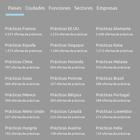
Países
Ciudades
Funciones
Sectores
Empresas
Prácticas Francia
Prácticas EE.UU.
Prácticas Alemania
4.337 ofertas de prácticas
2.253 ofertas de prácticas
2.248 ofertas de prácticas
Prácticas España
Prácticas Singapur
Prácticas Italia
1.475 ofertas de prácticas
1.289 ofertas de prácticas
1.213 ofertas de prácticas
Prácticas China
Prácticas Holanda
Prácticas Malasia
707 ofertas de prácticas
604 ofertas de prácticas
534 ofertas de prácticas
Prácticas Suiza
Prácticas Polonia
Prácticas Brasil
469 ofertas de prácticas
427 ofertas de prácticas
398 ofertas de prácticas
Prácticas México
Prácticas Bélgica
Prácticas Portugal
396 ofertas de prácticas
393 ofertas de prácticas
299 ofertas de prácticas
Prácticas Reino Unido
Prácticas Canadá
Prácticas Luxemburgo
267 ofertas de prácticas
223 ofertas de prácticas
214 ofertas de prácticas
Prácticas Hungría
Prácticas Austria
Prácticas India
182 ofertas de prácticas
148 ofertas de prácticas
134 ofertas de prácticas