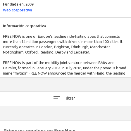
Fundada en:
2009
Web corporativa
Información corporativa
FREE NOW is one of Europe's leading ride-hailing apps that connects
more than 14 million passengers with drivers in more than 100 cities. It
currently operates in London, Brighton, Edinburgh, Manchester,
Nottingham, Oxford, Reading, Derby and Leicester.
FREE NOW is part of the mobility joint venture between BMW and
Daimler, formed in February 2019. In July 2016, under the previous brand
name "mytaxi" FREE NOW announced the merger with Hailo, the leading
taxi app in the UK and Ireland - an important step towards becoming
Europe's largest e-hailing app.
Since then FREE NOW has been London’s leading black cab app. Now, by
Filtrar
joining forces with Kapten in 2020, FREE NOW is now London’s only ride-
hailing app with black cabs and private hire vehicles all together.
Today, FREE NOW works with 1300 employees in 26 offices across
Europe. Marc Berg is the CEO of FREE NOW Europe
Primeros empleos en FreeNow