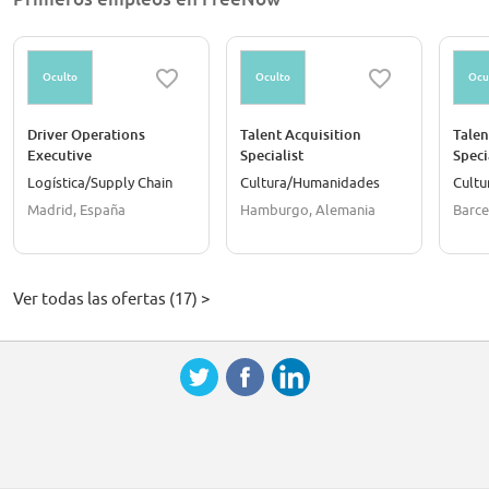
Data & Facts
Founded: June 2009
Headquarters: Hamburg
CEO Europe: Marc Berg
Employees: Over 700 employees
Oculto
Oculto
Ocu
Shareholders: BMW Group and Daimler AG
Driver Operations
Talent Acquisition
Talen
Executive
Specialist
Speci
Logística/Supply Chain
Cultura/Humanidades
Cult
Madrid, España
Hamburgo, Alemania
Barce
Ver todas las ofertas (17) >