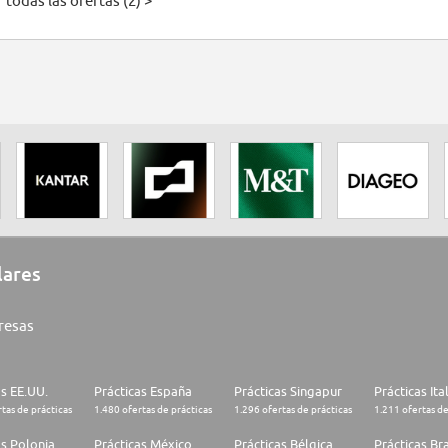
 todas las ofertas (2) >
lares
resas
as EE.UU.
Prácticas España
Prácticas Singapur
Prácticas Ita
tas de prácticas
1.480 ofertas de prácticas
1.296 ofertas de prácticas
1.211 ofertas de
as Polonia
Prácticas México
Prácticas Bélgica
Prácticas Bra