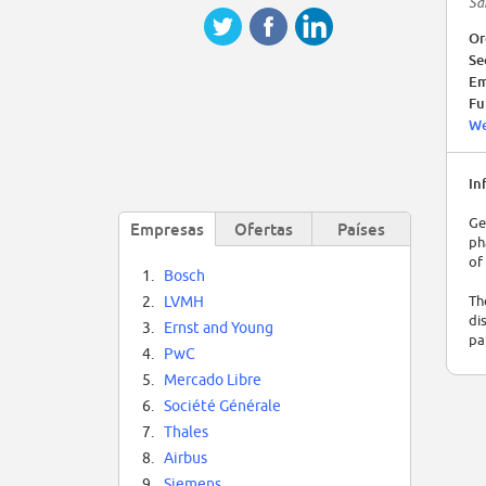
Sa
Or
Se
Em
Fu
We
In
Ge
Empresas
Ofertas
Países
ph
of
1.
Bosch
Th
2.
LVMH
di
3.
Ernst and Young
pa
4.
PwC
In
5.
Mercado Libre
Ro
6.
Société Générale
7.
Thales
8.
Airbus
9.
Siemens