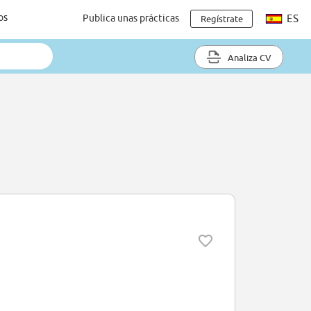
os
Publica unas prácticas
ES
Regístrate
Analiza CV