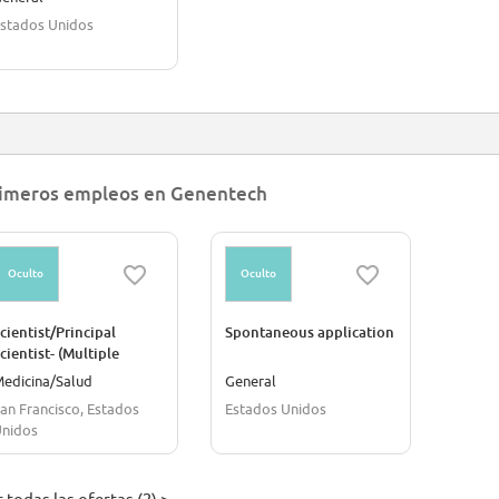
stados Unidos
imeros empleos en Genentech
Oculto
Oculto
cientist/Principal
Spontaneous application
cientist- (Multiple
clerosis)
edicina/Salud
General
an Francisco, Estados
Estados Unidos
nidos