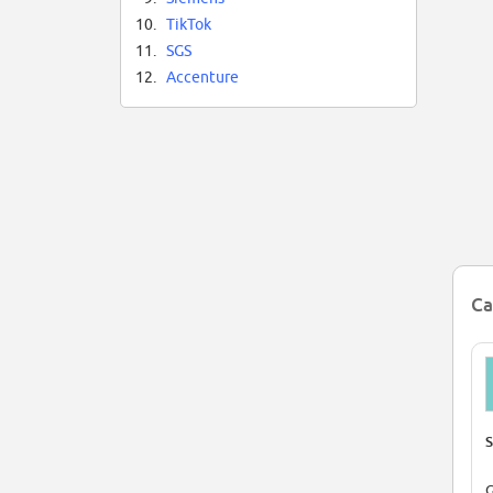
10.
TikTok
11.
SGS
12.
Accenture
Ca
S
G