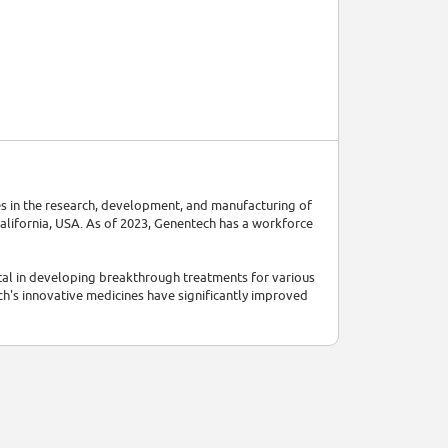
es in the research, development, and manufacturing of
California, USA. As of 2023, Genentech has a workforce
tal in developing breakthrough treatments for various
ech's innovative medicines have significantly improved
lding AG, a Swiss pharmaceutical company. As of 2022,