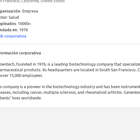
n Francisco, California, United States
ganización:
Empresa
ctor:
Salud
pleados:
10000+
ndada en:
1976
b corporativa
formación corporativa
nentech, founded in 1976, is a leading biotechnology company that specializ
armaceutical products. Its headquarters are located in South San Francisco, 
 over 15,000 employees.
e company is a pioneer in the biotechnology industry and has been instrumen
seases, including cancer, multiple sclerosis, and rheumatoid arthritis. Genent
tients' lives worldwide.
 terms of recent financial information, Genentech is a subsidiary of Roche Ho
che reported annual revenues of approximately 63 billion.