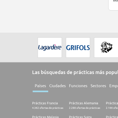
Ver
Las búsquedas de prácticas más popu
Países
Ciudades
Funciones
Sectores
Emp
Prácticas Francia
Prácticas Alemania
Práctic
4.362 ofertas de prácticas
2.288 ofertas de prácticas
2.166 ofer
Prácticas Malasia
Prácticas Suiza
Práctic