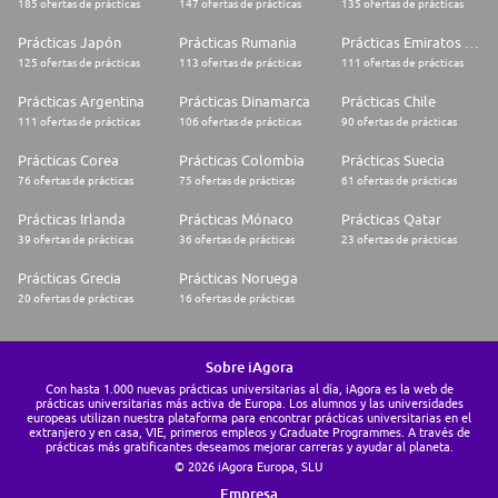
185 ofertas de prácticas
147 ofertas de prácticas
135 ofertas de prácticas
Prácticas Japón
Prácticas Rumania
Prácticas Emiratos Árabes Unidos
125 ofertas de prácticas
113 ofertas de prácticas
111 ofertas de prácticas
Prácticas Argentina
Prácticas Dinamarca
Prácticas Chile
111 ofertas de prácticas
106 ofertas de prácticas
90 ofertas de prácticas
Prácticas Corea
Prácticas Colombia
Prácticas Suecia
76 ofertas de prácticas
75 ofertas de prácticas
61 ofertas de prácticas
Prácticas Irlanda
Prácticas Mónaco
Prácticas Qatar
39 ofertas de prácticas
36 ofertas de prácticas
23 ofertas de prácticas
Prácticas Grecia
Prácticas Noruega
20 ofertas de prácticas
16 ofertas de prácticas
Sobre iAgora
Con hasta 1.000 nuevas prácticas universitarias al día, iAgora es la web de
prácticas universitarias más activa de Europa. Los alumnos y las universidades
europeas utilizan nuestra plataforma para encontrar prácticas universitarias en el
extranjero y en casa, VIE, primeros empleos y Graduate Programmes. A través de
prácticas más gratificantes deseamos mejorar carreras y ayudar al planeta.
© 2026 iAgora Europa, SLU
Empresa