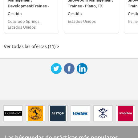
Management
Showroom Management
Show
DevelopmentTrainee -
Trainee - Plano, TX
Train
Four Year Rotational
Gestión
Gestión
Gesti
Program
Colorado Springs,
Estados Unidos
Irvin
Estados Unidos
Ver todas las ofertas (11) >
Las búsquedas de prácticas más populares