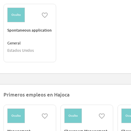
Oculto
Spontaneous application
General
Estados Unidos
Primeros empleos en Hajoca
Oculto
Oculto
Ocu