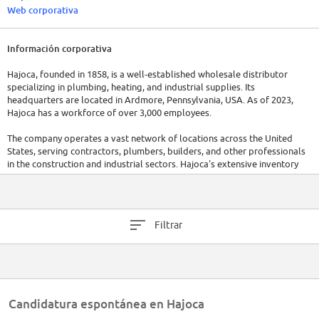
Web corporativa
Información corporativa
Hajoca, founded in 1858, is a well-established wholesale distributor
specializing in plumbing, heating, and industrial supplies. Its
headquarters are located in Ardmore, Pennsylvania, USA. As of 2023,
Hajoca has a workforce of over 3,000 employees.
The company operates a vast network of locations across the United
States, serving contractors, plumbers, builders, and other professionals
in the construction and industrial sectors. Hajoca's extensive inventory
includes a wide range of products, such as pipes, fittings, valves, pumps,
and heating equipment.
In terms of recent financial information, Hajoca is a private company, and
Filtrar
its financial data is not publicly disclosed. According to Zippia, Hajoca's
annual revenue is $6.6 million.
Candidatura espontánea en Hajoca