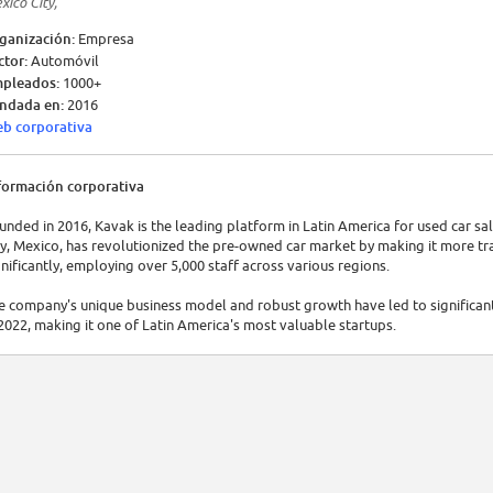
xico City,
ganización:
Empresa
ctor:
Automóvil
pleados:
1000+
ndada en:
2016
b corporativa
formación corporativa
unded in 2016, Kavak is the leading platform in Latin America for used car sa
ty, Mexico, has revolutionized the pre-owned car market by making it more t
gnificantly, employing over 5,000 staff across various regions.
e company's unique business model and robust growth have led to significant f
 2022, making it one of Latin America's most valuable startups.