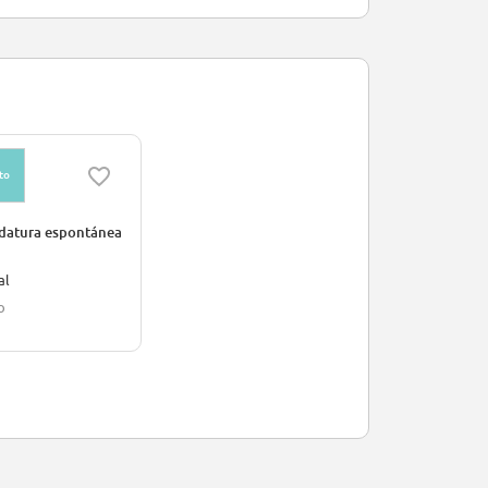
to
datura espontánea
al
o