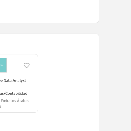
to
ee Data Analyst
zas/Contabilidad
, Emiratos Árabes
s