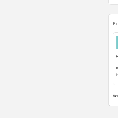
Pr
I
M
Ver