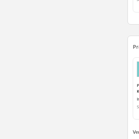
Pr
P
K
I
S
Ver