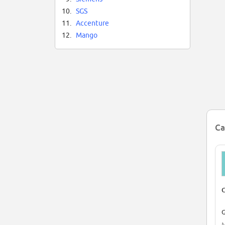
10.
SGS
11.
Accenture
12.
Mango
Ca
C
G
M