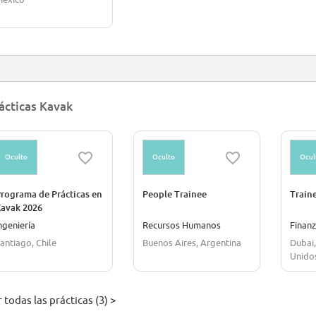
ácticas Kavak
Oculto
Oculto
Ocul
rograma de Prácticas en
People Trainee
Train
avak 2026
ngeniería
Recursos Humanos
Finan
antiago, Chile
Buenos Aires, Argentina
Dubai
Unido
 todas las prácticas (3) >