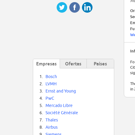
Me
Or
Se
Em
Fu
We
In
Fo
Empresas
Ofertas
Países
Ci
si
1.
Bosch
Th
2.
LVMH
in
3.
Ernst and Young
4.
PwC
5.
Mercado Libre
6.
Société Générale
7.
Thales
8.
Airbus
9.
Siemens