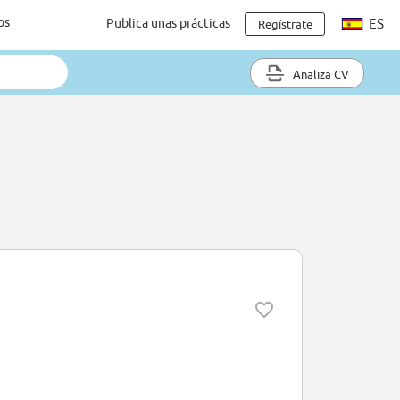
os
Publica unas prácticas
ES
Regístrate
Analiza CV