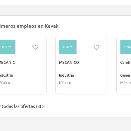
imeros empleos en Kavak
Oculto
Oculto
Ocul
MECANIC
MECANICO
Candi
ndustria
Industria
Gener
éxico
México
Méxic
 todas las ofertas (3) >