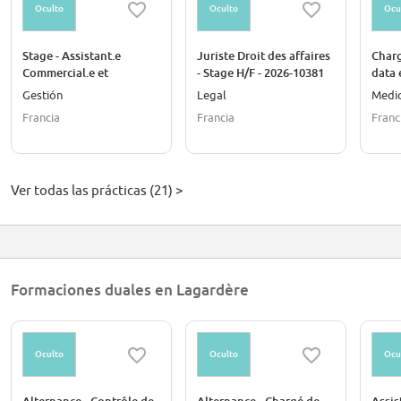
Oculto
Oculto
Ocu
Stage - Assistant.e
Juriste Droit des affaires
Charg
Commercial.e et
- Stage H/F - 2026-10381
data 
Administratif.ve H/F -
Stage
Gestión
Legal
Medi
2026-10345
Francia
Francia
Franc
Ver todas las prácticas (21) >
Formaciones duales en Lagardère
Oculto
Oculto
Ocu