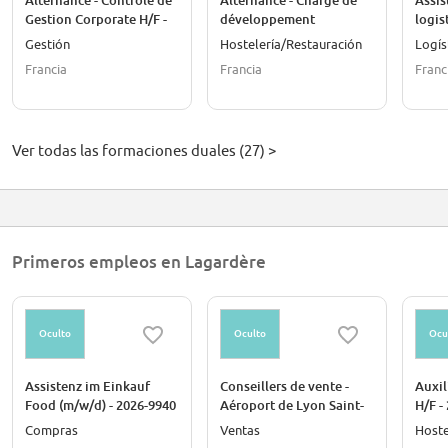
Alternance - Contrôle de
Alternance - Chargé de
Assis
Gestion Corporate H/F -
développement
logis
2026-10394
commercial - Hachette
MARLY
Gestión
Hostelería/Restauración
Logís
Tourisme - H/F H/F - 2026-
24 mo
Francia
Francia
Franc
10393
Ver todas las formaciones duales (27) >
Primeros empleos en Lagardère
Oculto
Oculto
Ocu
Assistenz im Einkauf
Conseillers de vente -
Auxil
Food (m/w/d) - 2026-9940
Aéroport de Lyon Saint-
H/F -
Exupéry H/F - 2024-8759
Compras
Ventas
Hoste