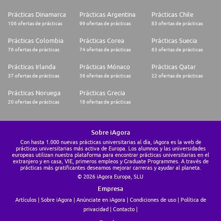
Prácticas Dinamarca
Prácticas Argentina
Prácticas Chile
106 ofertas de prácticas
99 ofertas de prácticas
83 ofertas de prácticas
Prácticas Colombia
Prácticas Corea
Prácticas Suecia
76 ofertas de prácticas
74 ofertas de prácticas
63 ofertas de prácticas
Prácticas Irlanda
Prácticas Mónaco
Prácticas Qatar
37 ofertas de prácticas
36 ofertas de prácticas
22 ofertas de prácticas
Prácticas Noruega
Prácticas Grecia
20 ofertas de prácticas
18 ofertas de prácticas
Sobre iAgora
Con hasta 1.000 nuevas prácticas universitarias al día, iAgora es la web de
prácticas universitarias más activa de Europa. Los alumnos y las universidades
europeas utilizan nuestra plataforma para encontrar prácticas universitarias en el
extranjero y en casa, VIE, primeros empleos y Graduate Programmes. A través de
prácticas más gratificantes deseamos mejorar carreras y ayudar al planeta.
© 2026 iAgora Europa, SLU
Empresa
Artículos
Sobre iAgora
Anúnciate en iAgora
Condiciones de uso
Política de
privacidad
Contacto