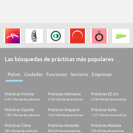
Las búsquedas de prácticas más populares
Países
Ciudades
Funciones
Sectores
Empresas
Prácticas Francia
Prácticas Alemania
Prácticas EE.UU.
4.407 ofertas de prácticas
2.353 ofertas de prácticas
2.234 ofertas de prácticas
Prácticas España
Prácticas Singapur
Prácticas Italia
1.487 ofertas de prácticas
1.323 ofertas de prácticas
1.217 ofertas de prácticas
Prácticas China
Prácticas Holanda
Prácticas Malasia
694 ofertas de prácticas
600 ofertas de prácticas
550 ofertas de prácticas