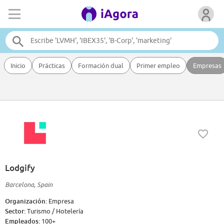
Inicio
Prácticas
Formación dual
Primer empleo
Empresas
Lodgify
Barcelona, Spain
Organización:
Empresa
Sector:
Turismo / Hotelería
Empleados:
100+