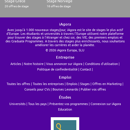
Stage Grèce
Stage Norvège
20 offres de stage
16 offres de stage
iAgora
Avec jusqu'à 1.000 nouveaux stages/jour, iAgora est le site de stages le plus actif
d'Europe. Les étudiants et universités à travers l'Europe utilisent notre plateforme
pour trouver des stages à l'étranger et chez soi, des VIE, des premiers emplois et
des Graduate Programmes. A travers des stages plus enrichissants, nous souhaitons
améliorer les carrières et aider la planète.
© 2026 iAgora Europa, SLU
Entreprise
Articles
Notre histoire
Vous annoncer sur iAgora
Conditions d'utilisation
Politique de confiedentialité
Contact
Emploi
Toutes les offres
Toutes les entreprises
Emplois
Stages
Offres en Marketing
Conseils pour CVs
Bourses Leonardo
Publier vos offres
Études
Universités
Tous les pays
Présentez vos programmes
Connexion sur iAgora
Education