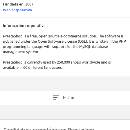
Fundada en:
2007
Web corporativa
Información corporativa
PrestaShop is a free, open source e-commerce solution. The software is
published under the Open Software License (OSL). It is written in the PHP
programming language with support for the MySQL database
management system.
PrestaShop is currently used by 250,000 shops worldwide and is
available in 60 different languages.
PrestaShop started in 2005 as a student project within the EPITECH IT
School in Paris, France. Originally named phpOpenStore, the software
was first available in two languages: English and French. Three months
after its launch the project was translated in thirteen languages.
Filtrar
The company, PrestaShop SA, was founded in 2007 by Igor Schlumberger
and Bruno Lévêque.
Between May 2010 and April 2012, PrestaShop grew from 17 employees
to more than a hundred, with the establishment of secondary
Candidatura espontánea en Prestashop