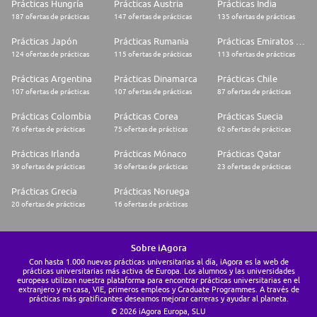
Prácticas Hungría
Prácticas Austria
Prácticas India
187 ofertas de prácticas
147 ofertas de prácticas
135 ofertas de prácticas
Prácticas Japón
Prácticas Rumania
Prácticas Emiratos Árabes Unidos
124 ofertas de prácticas
115 ofertas de prácticas
113 ofertas de prácticas
Prácticas Argentina
Prácticas Dinamarca
Prácticas Chile
107 ofertas de prácticas
107 ofertas de prácticas
87 ofertas de prácticas
Prácticas Colombia
Prácticas Corea
Prácticas Suecia
76 ofertas de prácticas
75 ofertas de prácticas
62 ofertas de prácticas
Prácticas Irlanda
Prácticas Mónaco
Prácticas Qatar
39 ofertas de prácticas
36 ofertas de prácticas
23 ofertas de prácticas
Prácticas Grecia
Prácticas Noruega
20 ofertas de prácticas
16 ofertas de prácticas
Sobre iAgora
Con hasta 1.000 nuevas prácticas universitarias al día, iAgora es la web de
prácticas universitarias más activa de Europa. Los alumnos y las universidades
europeas utilizan nuestra plataforma para encontrar prácticas universitarias en el
extranjero y en casa, VIE, primeros empleos y Graduate Programmes. A través de
prácticas más gratificantes deseamos mejorar carreras y ayudar al planeta.
© 2026 iAgora Europa, SLU