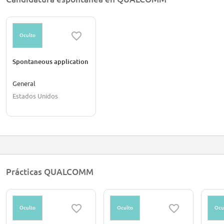
Oculto
Spontaneous application
General
Estados Unidos
Prácticas QUALCOMM
Oculto
Oculto
Ocu