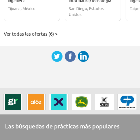
Ingeniería
Informática/Tecnología
Ingen
Tijuana, México
San Diego, Estados
Taipe
Unidos
Ver todas las ofertas (6) >
Las búsquedas de prácticas más populares