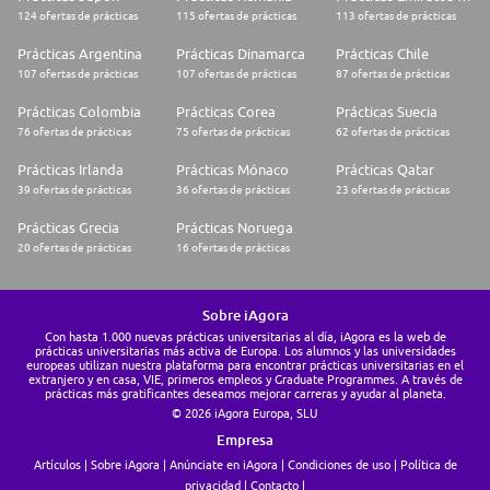
124 ofertas de prácticas
115 ofertas de prácticas
113 ofertas de prácticas
Prácticas Argentina
Prácticas Dinamarca
Prácticas Chile
107 ofertas de prácticas
107 ofertas de prácticas
87 ofertas de prácticas
Prácticas Colombia
Prácticas Corea
Prácticas Suecia
76 ofertas de prácticas
75 ofertas de prácticas
62 ofertas de prácticas
Prácticas Irlanda
Prácticas Mónaco
Prácticas Qatar
39 ofertas de prácticas
36 ofertas de prácticas
23 ofertas de prácticas
Prácticas Grecia
Prácticas Noruega
20 ofertas de prácticas
16 ofertas de prácticas
Sobre iAgora
Con hasta 1.000 nuevas prácticas universitarias al día, iAgora es la web de
prácticas universitarias más activa de Europa. Los alumnos y las universidades
europeas utilizan nuestra plataforma para encontrar prácticas universitarias en el
extranjero y en casa, VIE, primeros empleos y Graduate Programmes. A través de
prácticas más gratificantes deseamos mejorar carreras y ayudar al planeta.
© 2026 iAgora Europa, SLU
Empresa
Artículos
Sobre iAgora
Anúnciate en iAgora
Condiciones de uso
Política de
privacidad
Contacto