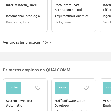
Interim Intern_OneIT
FY26 Intern - SW
Inter
Architecture - Hod
Effic
Hasharon, Israel
Syst
Informática/Tecnología
Arquitectura/Construcción
Ingen
Engi
Bangalore, India
Haifa, Israel
Seoul
Ver todas las prácticas (46) >
Primeros empleos en QUALCOMM
Oculto
Oculto
Ocu
System Level Test
Staff Software Cloud
VLSI 
Automation
Developer
Engin
Development Engineer