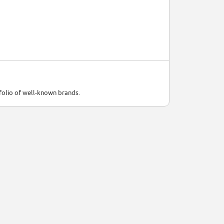
folio of well-known brands.