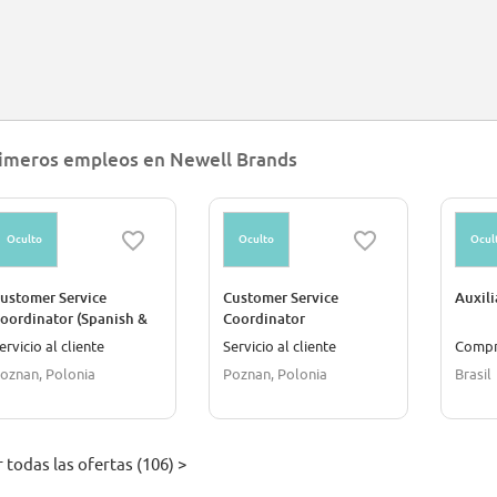
imeros empleos en Newell Brands
Oculto
Oculto
Ocul
ustomer Service
Customer Service
Auxil
oordinator (Spanish &
Coordinator
nglish) - Parker, Yankee
ervicio al cliente
Servicio al cliente
Compr
andle
oznan, Polonia
Poznan, Polonia
Brasil
 todas las ofertas (106) >