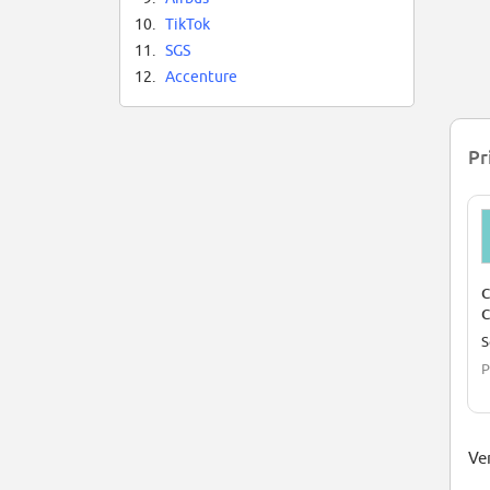
10.
TikTok
11.
SGS
12.
Accenture
Pr
C
C
E
S
C
P
Ver