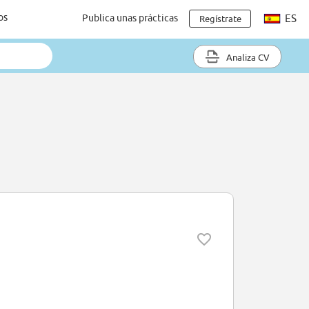
os
Publica unas prácticas
ES
Regístrate
Analiza CV