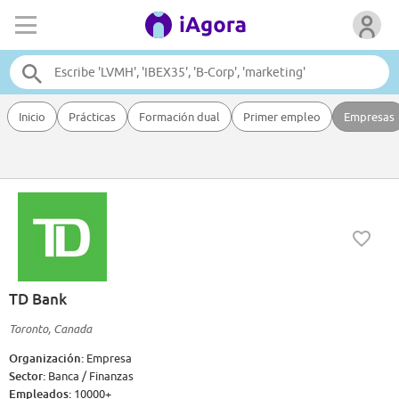
Inicio
Prácticas
Formación dual
Primer empleo
Empresas
TD Bank
Toronto, Canada
Organización:
Empresa
Sector:
Banca / Finanzas
Empleados:
10000+