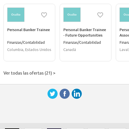
Oculto
Oculto
Ocu
Personal Banker Trainee
Personal Banker Trainee
Pers
- Future Opportunities
Assoc
Ouest
Finanzas/Contabilidad
Finanzas/Contabilidad
Finan
37.5h
Columbia, Estados Unidos
Canadá
Laval
Ver todas las ofertas (21) >