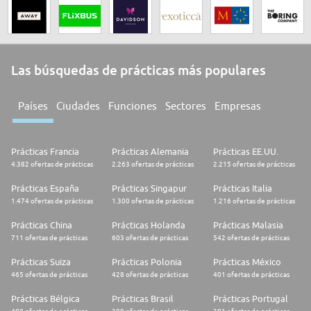
Las búsquedas de prácticas más populares
Países
Ciudades
Funciones
Sectores
Empresas
Prácticas Francia
Prácticas Alemania
Prácticas EE.UU.
4.382 ofertas de prácticas
2.263 ofertas de prácticas
2.215 ofertas de prácticas
Prácticas España
Prácticas Singapur
Prácticas Italia
1.474 ofertas de prácticas
1.300 ofertas de prácticas
1.216 ofertas de prácticas
Prácticas China
Prácticas Holanda
Prácticas Malasia
711 ofertas de prácticas
603 ofertas de prácticas
542 ofertas de prácticas
Prácticas Suiza
Prácticas Polonia
Prácticas México
465 ofertas de prácticas
428 ofertas de prácticas
401 ofertas de prácticas
Prácticas Bélgica
Prácticas Brasil
Prácticas Portugal