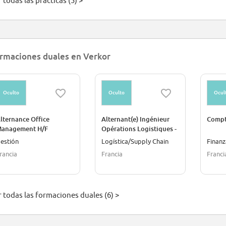
 todas las prácticas (5) >
rmaciones duales en Verkor
Oculto
Oculto
Ocul
lternance Office
Alternant(e) Ingénieur
Compt
anagement H/F
Opérations Logistiques -
Supply chain
estión
Logística/Supply Chain
Finanz
rancia
Francia
Franci
r todas las formaciones duales (6) >