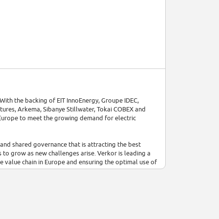
 With the backing of EIT InnoEnergy, Groupe IDEC,
tures, Arkema, Sibanye Stillwater, Tokai COBEX and
Europe to meet the growing demand for electric
 and shared governance that is attracting the best
s to grow as new challenges arise. Verkor is leading a
ire value chain in Europe and ensuring the optimal use of
tal 4.0 pilot line in 2022. A model of excellence,
 the Gigafactory due for construction in 2024.
70+ experts from 29 different countries who are using
e. Verkor is targeting a team size of 250 people by end of