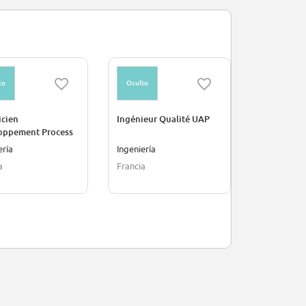
to
Oculto
Oculto
icien
Ingénieur Qualité UAP
Opérateur.r
oppement Process
Gigafactor
ería
Ingeniería
Industria
a
Francia
Francia