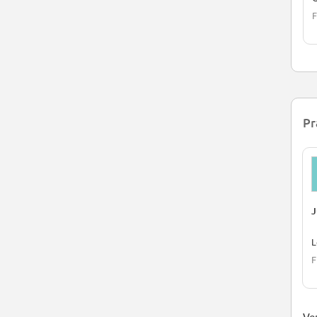
F
Pr
J
L
F