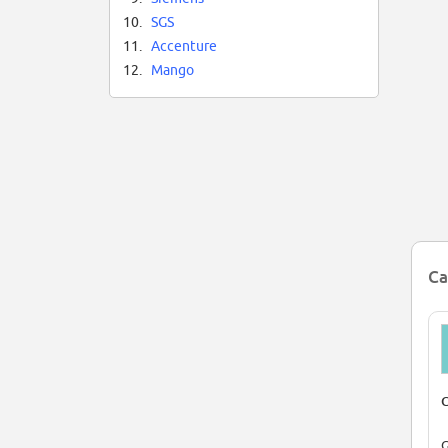
10.
SGS
In
Fr
11.
Accenture
12.
Mango
Ca
C
G