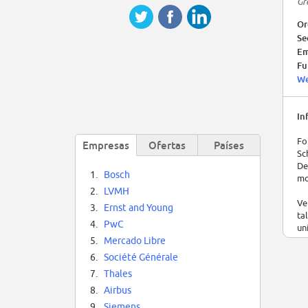
Gr
Or
Se
Em
Fu
We
In
Fo
Empresas
Ofertas
Países
Sc
De
1.
Bosch
mo
2.
LVMH
Ve
3.
Ernst and Young
ta
4.
PwC
un
sk
5.
Mercado Libre
co
6.
Société Générale
7.
Thales
Ve
th
8.
Airbus
20
9.
Siemens