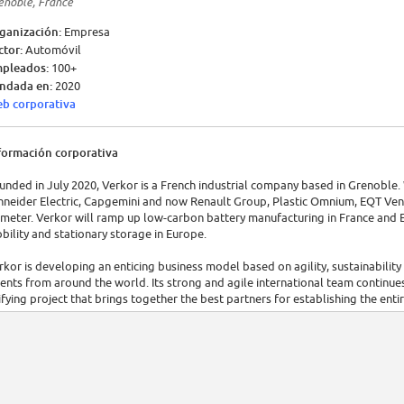
enoble, France
ganización:
Empresa
ctor:
Automóvil
pleados:
100+
ndada en:
2020
b corporativa
formación corporativa
unded in July 2020, Verkor is a French industrial company based in Grenoble.
hneider Electric, Capgemini and now Renault Group, Plastic Omnium, EQT Ven
meter. Verkor will ramp up low-carbon battery manufacturing in France and 
bility and stationary storage in Europe.
rkor is developing an enticing business model based on agility, sustainability
lents from around the world. Its strong and agile international team continue
ifying project that brings together the best partners for establishing the ent
ills and resources. Verkor will draw on these strengths to open its entirely digi
mpetitiveness and resource efficiency, this innovation will be integrated into
rkor’s greatest asset is its human capital. Today, the team comprises some 1
eir multidisciplinary talents to build an innovative project on a European scal
22.