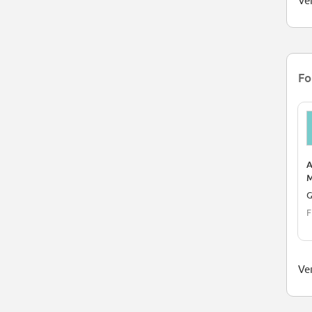
Ver
Fo
A
M
G
F
Ve