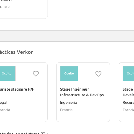
rancia
ácticas Verkor
Oculto
Oculto
Ocul
uriste stagiaire H/F
Stage Ingénieur
Stage 
Infrastructure & DevOps
Devel
H/F
egal
Ingeniería
Recur
rancia
Francia
Franci