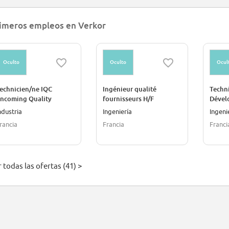
imeros empleos en Verkor
Oculto
Oculto
Ocul
echnicien/ne IQC
Ingénieur qualité
Techn
Incoming Quality
fournisseurs H/F
Dével
ontrol) H/F
H/F
ndustria
Ingeniería
Ingeni
rancia
Francia
Franci
 todas las ofertas (41) >