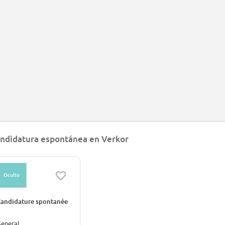
 joining us you will play an important part from the very start in building the
ench Gigafactory.
ndidatura espontánea en Verkor
Oculto
andidature spontanée
eneral