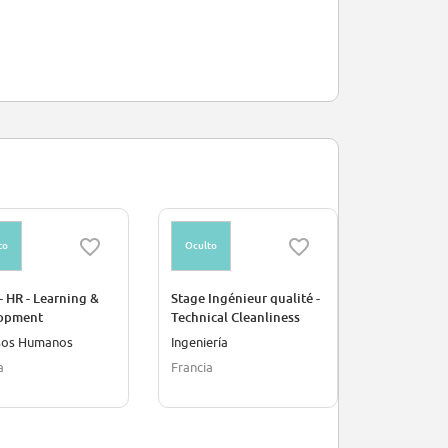
to
Oculto
Oculto
- HR - Learning &
Stage Ingénieur qualité -
Stagiaire E
opment
Technical Cleanliness
Opérationn
sos Humanos
Ingeniería
Gestión
a
Francia
Francia