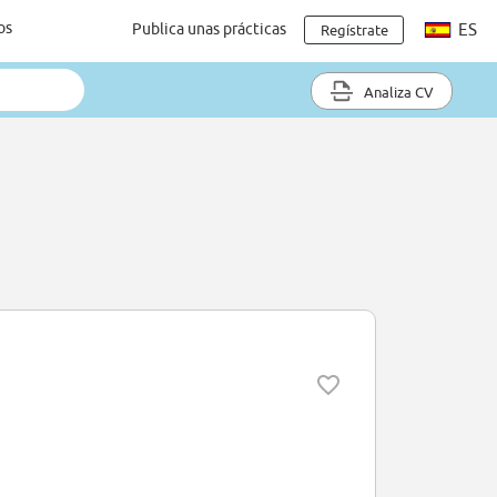
os
Publica unas prácticas
ES
Regístrate
Analiza CV