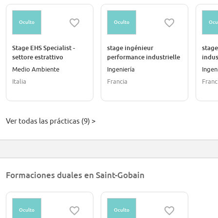
Oculto
Oculto
Ocu
Stage EHS Specialist -
stage ingénieur
stage
settore estrattivo
performance industrielle
indus
& amélioration continue
cont
Medio Ambiente
Ingeniería
Ingen
Italia
Francia
Franc
Ver todas las prácticas (9) >
Formaciones duales en Saint-Gobain
Oculto
Oculto