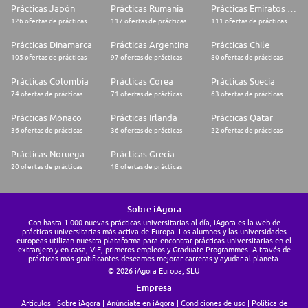
Prácticas Japón
Prácticas Rumania
Prácticas Emiratos Árabes Unidos
126 ofertas de prácticas
117 ofertas de prácticas
111 ofertas de prácticas
Prácticas Dinamarca
Prácticas Argentina
Prácticas Chile
105 ofertas de prácticas
97 ofertas de prácticas
80 ofertas de prácticas
Prácticas Colombia
Prácticas Corea
Prácticas Suecia
74 ofertas de prácticas
71 ofertas de prácticas
63 ofertas de prácticas
Prácticas Mónaco
Prácticas Irlanda
Prácticas Qatar
36 ofertas de prácticas
36 ofertas de prácticas
22 ofertas de prácticas
Prácticas Noruega
Prácticas Grecia
20 ofertas de prácticas
18 ofertas de prácticas
Sobre iAgora
Con hasta 1.000 nuevas prácticas universitarias al día, iAgora es la web de
prácticas universitarias más activa de Europa. Los alumnos y las universidades
europeas utilizan nuestra plataforma para encontrar prácticas universitarias en el
extranjero y en casa, VIE, primeros empleos y Graduate Programmes. A través de
prácticas más gratificantes deseamos mejorar carreras y ayudar al planeta.
© 2026 iAgora Europa, SLU
Empresa
Artículos
Sobre iAgora
Anúnciate en iAgora
Condiciones de uso
Política de