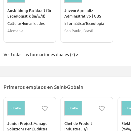
Ausbildung Fachkraft für
Jovem Aprendiz
Lagerlogistik (m/w/d)
Administrativo | GBS
Cultura/Humanidades
Informática/Tecnología
Alemania
Sao Paulo, Brasil
Ver todas las formaciones duales (2) >
Primeros empleos en Saint-Gobain
Oculto
Oculto
Ocu
Junior Project Manager -
Chef de Produit
Elekt
Soluzioni Per L'Edilizia
Industriel H/F
(m/w/