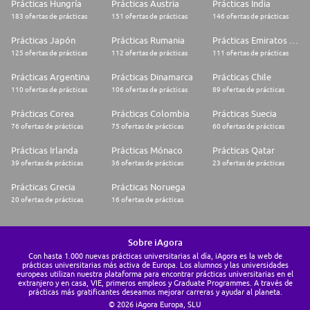
Prácticas Hungría
Prácticas Austria
Prácticas India
183 ofertas de prácticas
151 ofertas de prácticas
146 ofertas de prácticas
Prácticas Japón
Prácticas Rumania
Prácticas Emiratos Árabes Unidos
125 ofertas de prácticas
112 ofertas de prácticas
111 ofertas de prácticas
Prácticas Argentina
Prácticas Dinamarca
Prácticas Chile
110 ofertas de prácticas
106 ofertas de prácticas
89 ofertas de prácticas
Prácticas Corea
Prácticas Colombia
Prácticas Suecia
76 ofertas de prácticas
75 ofertas de prácticas
60 ofertas de prácticas
Prácticas Irlanda
Prácticas Mónaco
Prácticas Qatar
39 ofertas de prácticas
36 ofertas de prácticas
23 ofertas de prácticas
Prácticas Grecia
Prácticas Noruega
20 ofertas de prácticas
16 ofertas de prácticas
Sobre iAgora
Con hasta 1.000 nuevas prácticas universitarias al día, iAgora es la web de
prácticas universitarias más activa de Europa. Los alumnos y las universidades
europeas utilizan nuestra plataforma para encontrar prácticas universitarias en el
extranjero y en casa, VIE, primeros empleos y Graduate Programmes. A través de
prácticas más gratificantes deseamos mejorar carreras y ayudar al planeta.
© 2026 iAgora Europa, SLU