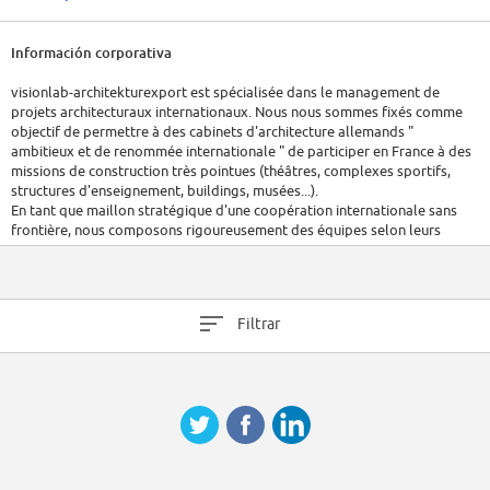
Información corporativa
visionlab-architekturexport est spécialisée dans le management de
projets architecturaux internationaux. Nous nous sommes fixés comme
objectif de permettre à des cabinets d'architecture allemands "
ambitieux et de renommée internationale " de participer en France à des
missions de construction très pointues (théâtres, complexes sportifs,
structures d'enseignement, buildings, musées...).
En tant que maillon stratégique d'une coopération internationale sans
frontière, nous composons rigoureusement des équipes selon leurs
spécificités et domaines d'action. Notre métier consiste entre autres à
organiser, coordonner et favoriser les échanges à la fois professionnels
et culturels.
Afin de compléter notre équipe, nous recherchons un(e) stagiaire en
Filtrar
développement de projet, doté d'un bon sens de la communication.
Il / elle aura un intérêt prononcé pour le travail à l'échelle internationale
ainsi que pour la transmission et présentation d'idées auprès de nos
partenaires lors des coopérations.