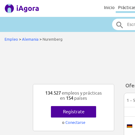
Inicio
Práctica
Empleo
>
Alemania
>
Nuremberg
Ofe
134.527
empleos y prácticas
en
154
países
1 – 
Regístrate
o
Conectarse