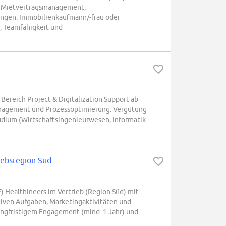
, Mietvertragsmanagement,
gen: Immobilienkaufmann/-frau oder
e, Teamfähigkeit und
reich Project & Digitalization Support ab
management und Prozessoptimierung. Vergütung
tudium (Wirtschaftsingenieurwesen, Informatik
iebsregion Süd
Healthineers im Vertrieb (Region Süd) mit
ativen Aufgaben, Marketingaktivitäten und
angfristigem Engagement (mind. 1 Jahr) und