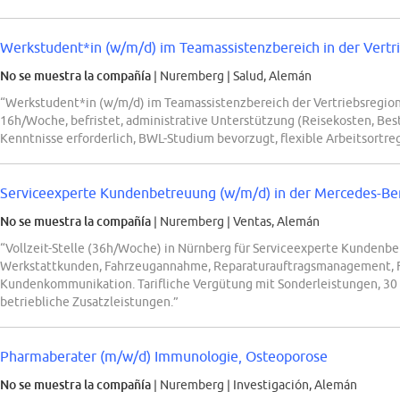
Werkstudent*in (w/m/d) im Teamassistenzbereich in der Vertr
No se muestra la compañía
| Nuremberg
|
Salud, Alemán
“Werkstudent*in (w/m/d) im Teamassistenzbereich der Vertriebsregi
16h/Woche, befristet, administrative Unterstützung (Reisekosten, Best
Kenntnisse erforderlich, BWL-Studium bevorzugt, flexible Arbeitsortre
Serviceexperte Kundenbetreuung (w/m/d) in der Mercedes-Ben
No se muestra la compañía
| Nuremberg
|
Ventas, Alemán
“Vollzeit-Stelle (36h/Woche) in Nürnberg für Serviceexperte Kundenb
Werkstattkunden, Fahrzeugannahme, Reparaturauftragsmanagement, 
Kundenkommunikation. Tarifliche Vergütung mit Sonderleistungen, 30 
betriebliche Zusatzleistungen.”
Pharmaberater (m/w/d) Immunologie, Osteoporose
No se muestra la compañía
| Nuremberg
|
Investigación, Alemán