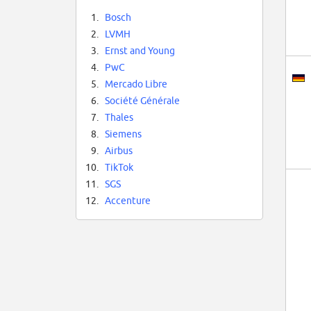
1.
Bosch
2.
LVMH
3.
Ernst and Young
4.
PwC
5.
Mercado Libre
6.
Société Générale
7.
Thales
8.
Siemens
9.
Airbus
10.
TikTok
11.
SGS
12.
Accenture