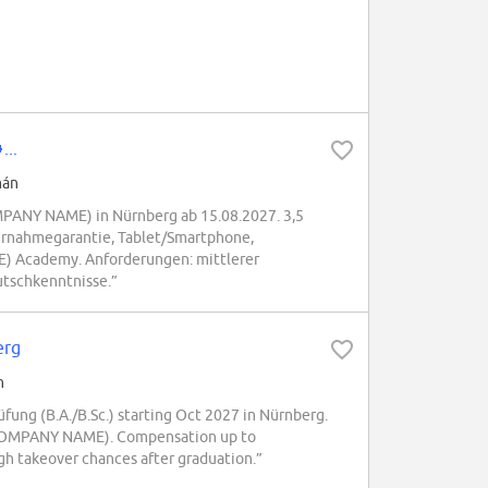
...
mán
OMPANY NAME) in Nürnberg ab 15.08.2027. 3,5
ernahmegarantie, Tablet/Smartphone,
) Academy. Anforderungen: mittlerer
utschkenntnisse.”
erg
n
ung (B.A./B.Sc.) starting Oct 2027 in Nürnberg.
t (COMPANY NAME). Compensation up to
gh takeover chances after graduation.”