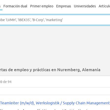
s
Formación dual
Primer empleo
Empresas
Universidades
Artícul
rtas de empleo y prácticas en Nuremberg, Alemania
50
de 94
Teamleiter (m/w/d), Werkslogistik / Supply Chain Management