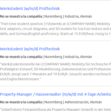
Werkstudent (w/m/d) Prüftechnik
No se muestra la compañía
| Nuremberg
|
Industria, Alemán
“Part-time student position (15h/week) at (COMPANY NAME) Mobility i
test adapters, circuit diagrams, and 3D models for traction motors and 
skills, and German/English proficiency. Starts at 15 EUR/hour, rising to
Werkstudent (w/m/d) Prüftechnik
No se muestra la compañía
| Nuremberg
|
Industria, Alemán
“Werkstudentenstelle bei (COMPANY NAME) Mobility für technische 
Prüfadapter-Entwurf, 3D-Modellierung, Dokumentation und Prüfautom
EUR/h, steigt nach 7 Monaten auf 19 EUR/h. Gesucht werden technisc
und Englischkenntnissen.”
Property Manager / Hausverwalter (m/w/d) mit 4-Tage-Arbeitsw
No se muestra la compañía
| Nuremberg
|
Administración, Alemán
“Unbefristete Festanstellung als Property Manager (m/w/d) in der Im