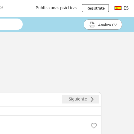
os
Publica unas prácticas
ES
Regístrate
Analiza CV
Siguiente