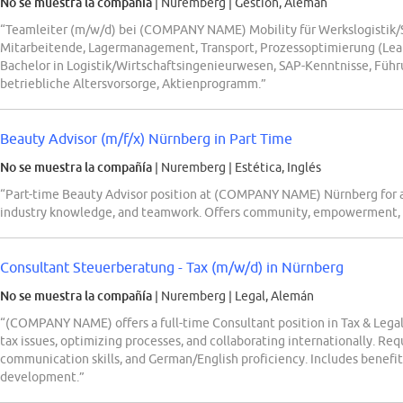
No se muestra la compañía
| Nuremberg
|
Gestión, Alemán
“Teamleiter (m/w/d) bei (COMPANY NAME) Mobility für Werkslogistik
Mitarbeitende, Lagermanagement, Transport, Prozessoptimierung (Lean
Bachelor in Logistik/Wirtschaftsingenieurwesen, SAP-Kenntnisse, Führu
betriebliche Altersvorsorge, Aktienprogramm.”
Beauty Advisor (m/f/x) Nürnberg in Part Time
No se muestra la compañía
| Nuremberg
|
Estética, Inglés
“Part-time Beauty Advisor position at (COMPANY NAME) Nürnberg for a r
industry knowledge, and teamwork. Offers community, empowerment, an
Consultant Steuerberatung - Tax (m/w/d) in Nürnberg
No se muestra la compañía
| Nuremberg
|
Legal, Alemán
“(COMPANY NAME) offers a full-time Consultant position in Tax & Legal 
tax issues, optimizing processes, and collaborating internationally. Req
communication skills, and German/English proficiency. Includes benefits 
development.”