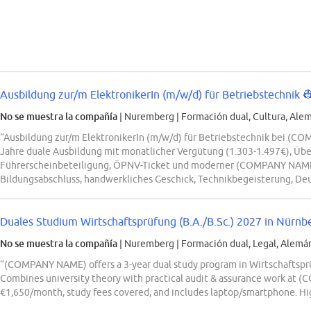
Ausbildung zur/m ElektronikerIn (m/w/d) für Betriebstechnik 👷‍
No se muestra la compañía
| Nuremberg
|
Formación dual, Cultura, Ale
“Ausbildung zur/m ElektronikerIn (m/w/d) für Betriebstechnik bei (C
Jahre duale Ausbildung mit monatlicher Vergütung (1.303-1.497€), Üb
Führerscheinbeteiligung, ÖPNV-Ticket und moderner (COMPANY NAME
Bildungsabschluss, handwerkliches Geschick, Technikbegeisterung, De
Duales Studium Wirtschaftsprüfung (B.A./B.Sc.) 2027 in Nürnb
No se muestra la compañía
| Nuremberg
|
Formación dual, Legal, Alemá
“(COMPANY NAME) offers a 3-year dual study program in Wirtschaftsprüf
Combines university theory with practical audit & assurance work a
€1,650/month, study fees covered, and includes laptop/smartphone. Hi