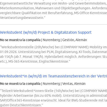
Eigenverantwortliche Verwaltung von Wohn- und Gewerbeimmobilien
Mieterkommunikation, Mahnwesen und Objektbegehungen. Anforderun
vergleichbare Qualifikation mit Berufserfahrung, MS-Office-Kenntniss
Verantwortungsbewusstsein.”
Werkstudent (w/m/d) Project & Digitalization Support
No se muestra la compañía
| Nuremberg
|
Gestión, Alemán
“Werkstudentenstelle (20h/Woche) bei (COMPANY NAME) Mobility im Be
01.09.2026. Unterstützung bei PLM, Digitalisierung, KI-Tools, Daten
ab 15€/h (ab 7. Monat 19€/h). Hybridarbeit möglich. Anforderungen: S
etc.), MS-365-Kenntnisse, Englischkenntnisse.”
Werkstudent*in (w/m/d) im Teamassistenzbereich in der Vertr
No se muestra la compañía
| Nuremberg
|
Ventas, Alemán
“Teilzeit-Werkstudent*innen-Stelle (16h/Woche) bei (COMPANY NAME) 
hybrider Arbeitsweise (bis zu 60% mobil). Unterstützung in administr
SAP/Office365-Kenntnisse erwünscht. Ideal für BWL-Studierende mit l
guten Deutschkenntnissen.”