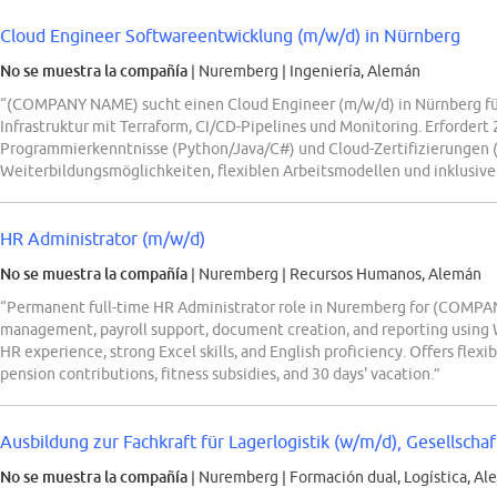
Cloud Engineer Softwareentwicklung (m/w/d) in Nürnberg
No se muestra la compañía
| Nuremberg
|
Ingeniería, Alemán
“(COMPANY NAME) sucht einen Cloud Engineer (m/w/d) in Nürnberg für
Infrastruktur mit Terraform, CI/CD-Pipelines und Monitoring. Erfordert
Programmierkenntnisse (Python/Java/C#) und Cloud-Zertifizierungen (
Weiterbildungsmöglichkeiten, flexiblen Arbeitsmodellen und inklusiv
HR Administrator (m/w/d)
No se muestra la compañía
| Nuremberg
|
Recursos Humanos, Alemán
“Permanent full-time HR Administrator role in Nuremberg for (COMPA
management, payroll support, document creation, and reporting using 
HR experience, strong Excel skills, and English proficiency. Offers flexi
pension contributions, fitness subsidies, and 30 days' vacation.”
Ausbildung zur Fachkraft für Lagerlogistik (w/m/d), Gesellscha
No se muestra la compañía
| Nuremberg
|
Formación dual, Logística, A