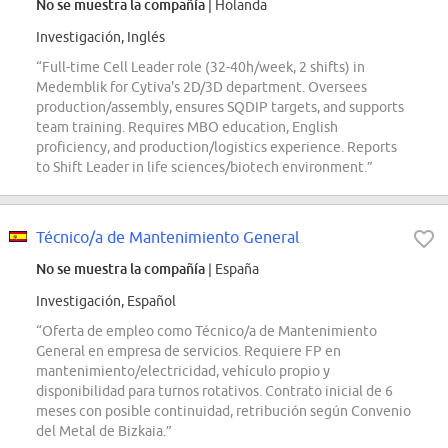
No se muestra la compañía
| Holanda
Investigación, Inglés
“Full-time Cell Leader role (32-40h/week, 2 shifts) in
Medemblik for Cytiva's 2D/3D department. Oversees
production/assembly, ensures SQDIP targets, and supports
team training. Requires MBO education, English
proficiency, and production/logistics experience. Reports
to Shift Leader in life sciences/biotech environment.”
Técnico/a de Mantenimiento General
No se muestra la compañía
| España
Investigación, Español
“Oferta de empleo como Técnico/a de Mantenimiento
General en empresa de servicios. Requiere FP en
mantenimiento/electricidad, vehículo propio y
disponibilidad para turnos rotativos. Contrato inicial de 6
meses con posible continuidad, retribución según Convenio
del Metal de Bizkaia.”