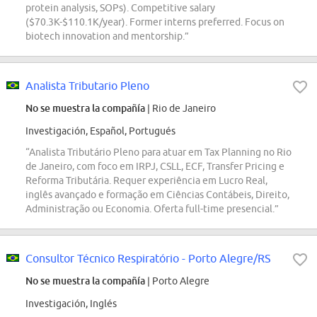
protein analysis, SOPs). Competitive salary
($70.3K-$110.1K/year). Former interns preferred. Focus on
biotech innovation and mentorship.”
Analista Tributario Pleno
No se muestra la compañía
| Rio de Janeiro
Investigación, Español, Portugués
“Analista Tributário Pleno para atuar em Tax Planning no Rio
de Janeiro, com foco em IRPJ, CSLL, ECF, Transfer Pricing e
Reforma Tributária. Requer experiência em Lucro Real,
inglês avançado e formação em Ciências Contábeis, Direito,
Administração ou Economia. Oferta full-time presencial.”
Consultor Técnico Respiratório - Porto Alegre/RS
No se muestra la compañía
| Porto Alegre
Investigación, Inglés