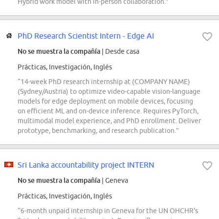
Hybrid work model with in-person collaboration.”
PhD Research Scientist Intern - Edge AI
No se muestra la compañía
| Desde casa
Prácticas, Investigación, Inglés
“14-week PhD research internship at (COMPANY NAME)
(Sydney/Austria) to optimize video-capable vision-language
models for edge deployment on mobile devices, focusing
on efficient ML and on-device inference. Requires PyTorch,
multimodal model experience, and PhD enrollment. Deliver
prototype, benchmarking, and research publication.”
Sri Lanka accountability project INTERN
No se muestra la compañía
| Geneva
Prácticas, Investigación, Inglés
“6-month unpaid internship in Geneva for the UN OHCHR's