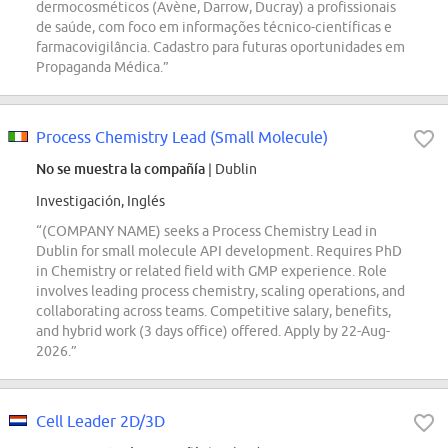
dermocosméticos (Avène, Darrow, Ducray) a profissionais
de saúde, com foco em informações técnico-científicas e
farmacovigilância. Cadastro para futuras oportunidades em
Propaganda Médica.”
Process Chemistry Lead (Small Molecule)
No se muestra la compañía
| Dublin
Investigación, Inglés
“(COMPANY NAME) seeks a Process Chemistry Lead in
Dublin for small molecule API development. Requires PhD
in Chemistry or related field with GMP experience. Role
involves leading process chemistry, scaling operations, and
collaborating across teams. Competitive salary, benefits,
and hybrid work (3 days office) offered. Apply by 22-Aug-
2026.”
Cell Leader 2D/3D