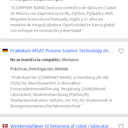
“(COMPANY NAME) busca un científico de datos en Ciudad
de México con experiencia en ML, Python, PySpark y AWS.
Requiere licenciatura finalizada, inglés y 2+ años en
modelos de riesgo/cobranza. Oportunidad en banca global
con enfoque en innovación y diversidad.”
Praktikum MSAT Process Science Technology (m/w/d)
No se muestra la compañía
| Alemania
Prácticas, Investigación, Alemán
“Praktikum bei (COMPANY NAME) in Penzberg (ab Okt
2026) für Abschlussarbeit in Bioreaktor-
Prozessdatenmodellierung. Vergütung 2268€/Monat,
Laborarbeit, Modellentwicklung (Python/R),
Teampräsentationen. Vollzeit, vor Ort, für Studierende in
Bioingenieurwesen/Verfahrenstechnik.”
Weekendafløser til betjening af robot i laboratorium