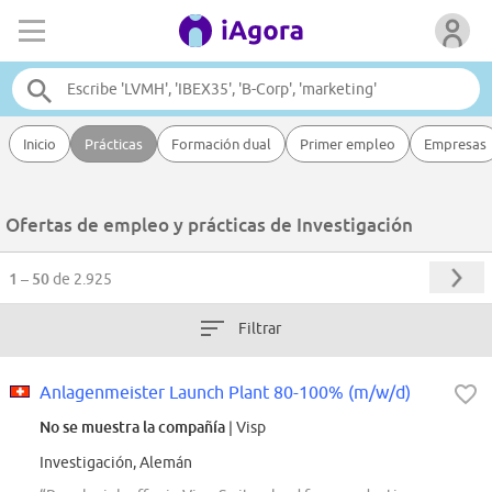
Inicio
Prácticas
Formación dual
Primer empleo
Empresas
Ofertas de empleo y prácticas de Investigación
1 – 50
de 2.925
Filtrar
Anlagenmeister Launch Plant 80-100% (m/w/d)
No se muestra la compañía
| Visp
Investigación, Alemán