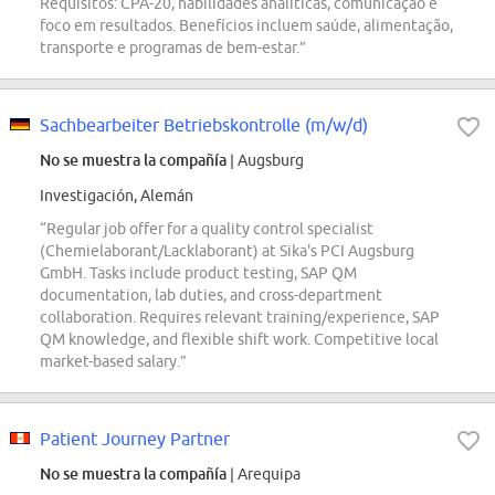
Requisitos: CPA-20, habilidades analíticas, comunicação e
foco em resultados. Benefícios incluem saúde, alimentação,
transporte e programas de bem-estar.”
Sachbearbeiter Betriebskontrolle (m/w/d)
No se muestra la compañía
| Augsburg
Investigación, Alemán
“Regular job offer for a quality control specialist
(Chemielaborant/Lacklaborant) at Sika's PCI Augsburg
GmbH. Tasks include product testing, SAP QM
documentation, lab duties, and cross-department
collaboration. Requires relevant training/experience, SAP
QM knowledge, and flexible shift work. Competitive local
market-based salary.”
Patient Journey Partner
No se muestra la compañía
| Arequipa