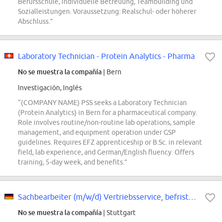
Berufsschule, individuelle Betreuung, Teambuilding und
Sozialleistungen. Voraussetzung: Realschul- oder höherer
Abschluss.”
Laboratory Technician - Protein Analytics - Pharma
No se muestra la compañía
| Bern
Investigación, Inglés
“(COMPANY NAME) PSS seeks a Laboratory Technician
(Protein Analytics) in Bern for a pharmaceutical company.
Role involves routine/non-routine lab operations, sample
management, and equipment operation under GSP
guidelines. Requires EFZ apprenticeship or B.Sc. in relevant
field, lab experience, and German/English fluency. Offers
training, 5-day week, and benefits.”
Sachbearbeiter (m/w/d) Vertriebsservice, befristet für 18 Monate
No se muestra la compañía
| Stuttgart