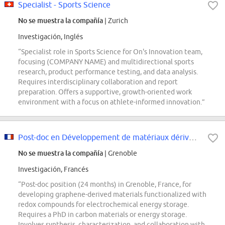
Specialist - Sports Science
No se muestra la compañía
| Zurich
Investigación, Inglés
“Specialist role in Sports Science for On's Innovation team,
focusing (COMPANY NAME) and multidirectional sports
research, product performance testing, and data analysis.
Requires interdisciplinary collaboration and report
preparation. Offers a supportive, growth-oriented work
environment with a focus on athlete-informed innovation.”
Post-doc en Développement de matériaux dérivés de graphène fonctionnalisé par...
No se muestra la compañía
| Grenoble
Investigación, Francés
“Post-doc position (24 months) in Grenoble, France, for
developing graphene-derived materials functionalized with
redox compounds for electrochemical energy storage.
Requires a PhD in carbon materials or energy storage.
Involves synthesis, characterization, and collaboration with