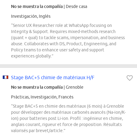
No se muestra la compañía
| Desde casa
Investigación, Inglés
“Senior UX Researcher role at WhatsApp focusing on
Integrity & Support. Requires mixed-methods research
(quant + qual) to tackle scams, impersonation, and business
abuse. Collaborates with DS, Product, Engineering, and
Policy teams to enhance user safety and support
experiences globally.”
Stage BAC+5 chimie de matériaux H/F
No se muestra la compañía
| Grenoble
Prácticas, Investigación, Francés
“Stage BAC+5 en chimie des matériaux (6 mois) à Grenoble
pour développer des matériaux carbonés avancés (Na-ion/K-
ion) pour batteries post Li-ion. Profil : ingénieur en chimie,
anglais courant, rigueur et force de proposition. Résultats
valorisés par brevet/article.”