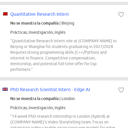
Quantitative Research Intern
No se muestra la compañía
| Beijing
Prácticas, Investigación, Inglés
“Quantitative Research Intern role at (COMPANY NAME) in
Beijing or Shanghai for students graduating in 2027/2028.
Requires strong programming skills (C++/Python) and
interest in finance. Competitive compensation,
mentorship, and potential full-time offer for top
performers.”
PhD Research Scientist Intern - Edge AI
No se muestra la compañía
| London
Prácticas, Investigación, Inglés
“14-week PhD research internship in London (hybrid) at
(COMPANY NAME)'s Video Storytelling team. Focus on
optimizing video-capable vision-language models for edge