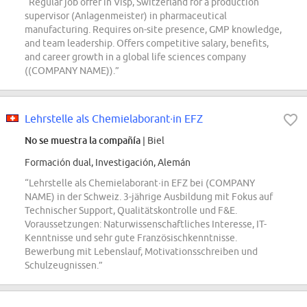
“Regular job offer in Visp, Switzerland for a production
supervisor (Anlagenmeister) in pharmaceutical
manufacturing. Requires on-site presence, GMP knowledge,
and team leadership. Offers competitive salary, benefits,
and career growth in a global life sciences company
((COMPANY NAME)).”
Lehrstelle als Chemielaborant∙in EFZ
No se muestra la compañía
| Biel
Formación dual, Investigación, Alemán
“Lehrstelle als Chemielaborant∙in EFZ bei (COMPANY
NAME) in der Schweiz. 3-jährige Ausbildung mit Fokus auf
Technischer Support, Qualitätskontrolle und F&E.
Voraussetzungen: Naturwissenschaftliches Interesse, IT-
Kenntnisse und sehr gute Französischkenntnisse.
Bewerbung mit Lebenslauf, Motivationsschreiben und
Schulzeugnissen.”