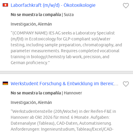
Laborfachkraft (m/w/d) - Ökotoxikologie
No se muestra la compañía
| Suiza
Investigación, Alemán
“(COMPANY NAME) IES AG seeks a Laboratory Specialist
(m/f/d) in Ecotoxicology for GLP-compliant soil/water
testing, including sample preparation, chromatography, and
parameter measurements. Requires completed vocational
training in biology/chemistry lab work, precision, and
German proficiency.”
Werkstudent Forschung & Entwicklung im Bereich Reifen (m/w/d) - REF98292G
No se muestra la compañía
| Hannover
Investigación, Alemán
“Werkstudentenstelle (20h/Woche) in der Reifen-F&E in
Hannover ab Okt 2026 für mind. 6 Monate. Aufgaben:
Datenanalyse (Tableau), CAD-Daten, Automatisierung.
Anforderungen: Ingenieurstudium, Tableau/Excel/CAD-