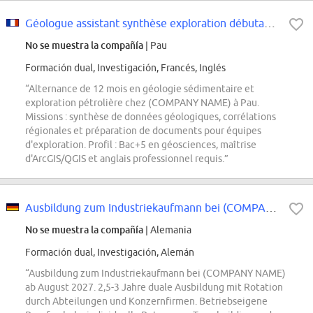
Géologue assistant synthèse exploration débutant H/F
No se muestra la compañía
| Pau
Formación dual, Investigación, Francés, Inglés
“Alternance de 12 mois en géologie sédimentaire et
exploration pétrolière chez (COMPANY NAME) à Pau.
Missions : synthèse de données géologiques, corrélations
régionales et préparation de documents pour équipes
d'exploration. Profil : Bac+5 en géosciences, maîtrise
d'ArcGIS/QGIS et anglais professionnel requis.”
Ausbildung zum Industriekaufmann bei (COMPANY NAME) 2027 (m/w/d)
No se muestra la compañía
| Alemania
Formación dual, Investigación, Alemán
“Ausbildung zum Industriekaufmann bei (COMPANY NAME)
ab August 2027. 2,5-3 Jahre duale Ausbildung mit Rotation
durch Abteilungen und Konzernfirmen. Betriebseigene