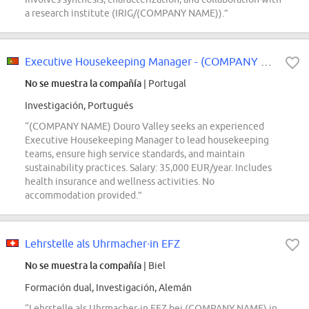
a research institute (IRIG/(COMPANY NAME)).”
Executive Housekeeping Manager - (COMPANY NAME) Douro Valley
No se muestra la compañía
| Portugal
Investigación, Portugués
“(COMPANY NAME) Douro Valley seeks an experienced
Executive Housekeeping Manager to lead housekeeping
teams, ensure high service standards, and maintain
sustainability practices. Salary: 35,000 EUR/year. Includes
health insurance and wellness activities. No
accommodation provided.”
Lehrstelle als Uhrmacher∙in EFZ
No se muestra la compañía
| Biel
Formación dual, Investigación, Alemán
“Lehrstelle als Uhrmacher∙in EFZ bei (COMPANY NAME) in