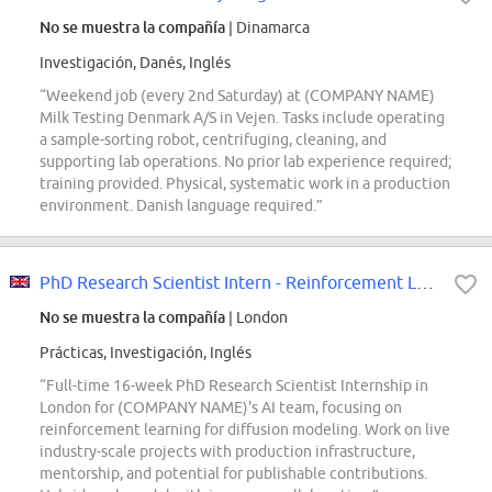
No se muestra la compañía
| Dinamarca
Investigación, Danés, Inglés
“Weekend job (every 2nd Saturday) at (COMPANY NAME)
Milk Testing Denmark A/S in Vejen. Tasks include operating
a sample-sorting robot, centrifuging, cleaning, and
supporting lab operations. No prior lab experience required;
training provided. Physical, systematic work in a production
environment. Danish language required.”
PhD Research Scientist Intern - Reinforcement Learning for Diffusion Modelling
No se muestra la compañía
| London
Prácticas, Investigación, Inglés
“Full-time 16-week PhD Research Scientist Internship in
London for (COMPANY NAME)'s AI team, focusing on
reinforcement learning for diffusion modeling. Work on live
industry-scale projects with production infrastructure,
mentorship, and potential for publishable contributions.