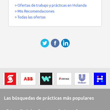
>
Ofertas de trabajo y prácticas en Holanda
>
Mis Recomendaciones
>
Todas las ofertas
Las búsquedas de prácticas más populares