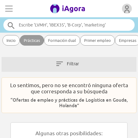
Inicio
Prácticas
Formación dual
Primer empleo
Empresas
Filtrar
Lo sentimos, pero no se encontró ninguna oferta
que corresponda a su búsqueda
“Ofertas de empleo y prácticas de Logística en Gouda,
Holanda”
Algunas otras posibilidades: