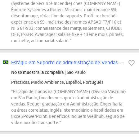
(Système de Sécurité Incendie) chez (COMPANY NAME)
Énergie Systèmes à Rouen. Missions : maintenance SSI,
désenfumage, rédaction de rapports. Profil recherché :
expérience en SSI, maîtrise des normes APSAD F7/F16 et
NFS 61-933, connaissance des marques Siemens, CHUBB,
DEF, ESSER. Avantages : salaire fixe + 13ème mois, primes,
mutuelle, actionnariat salarié.”
Estágio em Suporte de administração de Vendas - Divisão Vascular (AV) - São...
No se muestra la compañía
| Sao Paulo
Prácticas, Medio Ambiente, Español, Portugués
“Estágio de 2 anos na (COMPANY NAME) (Divisão Vascular)
em São Paulo, focado em suporte à administração de
vendas. Requer graduação em Administração, Engenharia
ou áreas correlatas, inglês intermediário e habilidades em
Excel/PowerPoint. Benefícios incluem Wellhub, seguro de
vida e auxílio transporte.”