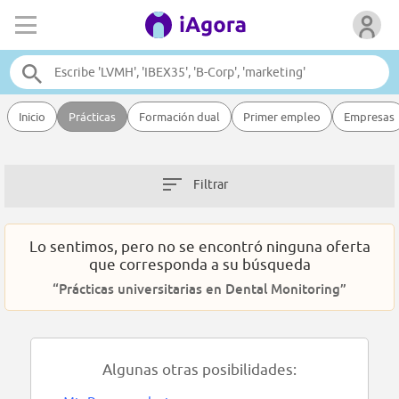
Inicio
Prácticas
Formación dual
Primer empleo
Empresas
Filtrar
Lo sentimos, pero no se encontró ninguna oferta
que corresponda a su búsqueda
“Prácticas universitarias en Dental Monitoring”
Algunas otras posibilidades: