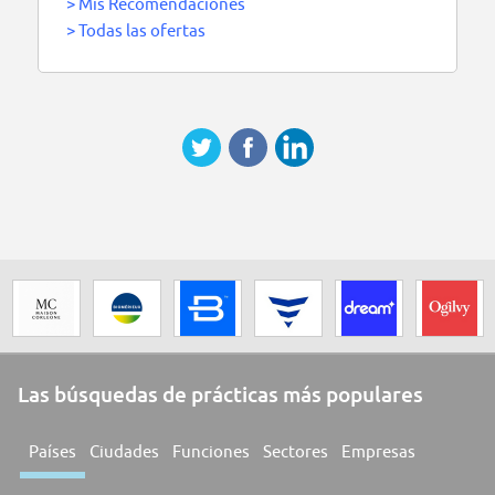
>
Mis Recomendaciones
>
Todas las ofertas
Las búsquedas de prácticas más populares
Países
Ciudades
Funciones
Sectores
Empresas