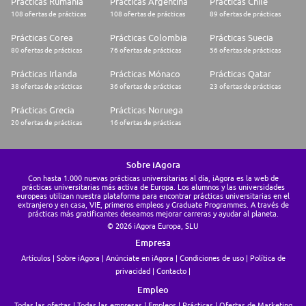
Prácticas Rumania
Prácticas Argentina
Prácticas Chile
108 ofertas de prácticas
108 ofertas de prácticas
89 ofertas de prácticas
Prácticas Corea
Prácticas Colombia
Prácticas Suecia
80 ofertas de prácticas
76 ofertas de prácticas
56 ofertas de prácticas
Prácticas Irlanda
Prácticas Mónaco
Prácticas Qatar
38 ofertas de prácticas
36 ofertas de prácticas
23 ofertas de prácticas
Prácticas Grecia
Prácticas Noruega
20 ofertas de prácticas
16 ofertas de prácticas
Sobre iAgora
Con hasta 1.000 nuevas prácticas universitarias al día, iAgora es la web de
prácticas universitarias más activa de Europa. Los alumnos y las universidades
europeas utilizan nuestra plataforma para encontrar prácticas universitarias en el
extranjero y en casa, VIE, primeros empleos y Graduate Programmes. A través de
prácticas más gratificantes deseamos mejorar carreras y ayudar al planeta.
© 2026 iAgora Europa, SLU
Empresa
Artículos
Sobre iAgora
Anúnciate en iAgora
Condiciones de uso
Política de
privacidad
Contacto
Empleo
Todas las ofertas
Todas las empresas
Empleos
Prácticas
Ofertas de Marketing