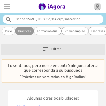
Inicio
Prácticas
Formación dual
Primer empleo
Empresas
Filtrar
Lo sentimos, pero no se encontró ninguna oferta
que corresponda a su búsqueda
“Prácticas universitarias en HighRadius”
Algunas otras posibilidades: