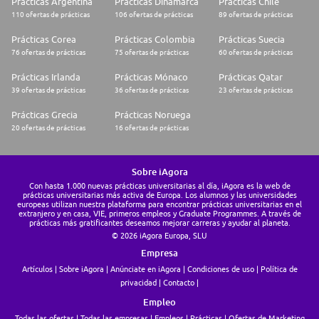
Prácticas Argentina
Prácticas Dinamarca
Prácticas Chile
110 ofertas de prácticas
106 ofertas de prácticas
89 ofertas de prácticas
Prácticas Corea
Prácticas Colombia
Prácticas Suecia
76 ofertas de prácticas
75 ofertas de prácticas
60 ofertas de prácticas
Prácticas Irlanda
Prácticas Mónaco
Prácticas Qatar
39 ofertas de prácticas
36 ofertas de prácticas
23 ofertas de prácticas
Prácticas Grecia
Prácticas Noruega
20 ofertas de prácticas
16 ofertas de prácticas
Sobre iAgora
Con hasta 1.000 nuevas prácticas universitarias al día, iAgora es la web de
prácticas universitarias más activa de Europa. Los alumnos y las universidades
europeas utilizan nuestra plataforma para encontrar prácticas universitarias en el
extranjero y en casa, VIE, primeros empleos y Graduate Programmes. A través de
prácticas más gratificantes deseamos mejorar carreras y ayudar al planeta.
© 2026 iAgora Europa, SLU
Empresa
Artículos
Sobre iAgora
Anúnciate en iAgora
Condiciones de uso
Política de
privacidad
Contacto
Empleo
Todas las ofertas
Todas las empresas
Empleos
Prácticas
Ofertas de Marketing