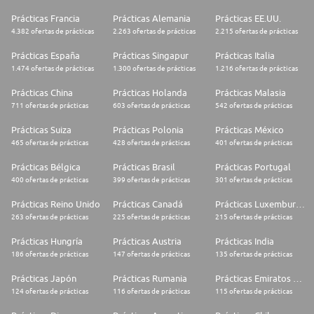
Prácticas Francia
Prácticas Alemania
Prácticas EE.UU.
4.382 ofertas de prácticas
2.263 ofertas de prácticas
2.215 ofertas de prácticas
Prácticas España
Prácticas Singapur
Prácticas Italia
1.474 ofertas de prácticas
1.300 ofertas de prácticas
1.216 ofertas de prácticas
Prácticas China
Prácticas Holanda
Prácticas Malasia
711 ofertas de prácticas
603 ofertas de prácticas
542 ofertas de prácticas
Prácticas Suiza
Prácticas Polonia
Prácticas México
465 ofertas de prácticas
428 ofertas de prácticas
401 ofertas de prácticas
Prácticas Bélgica
Prácticas Brasil
Prácticas Portugal
400 ofertas de prácticas
399 ofertas de prácticas
301 ofertas de prácticas
Prácticas Reino Unido
Prácticas Canadá
Prácticas Luxemburgo
263 ofertas de prácticas
225 ofertas de prácticas
215 ofertas de prácticas
Prácticas Hungría
Prácticas Austria
Prácticas India
186 ofertas de prácticas
147 ofertas de prácticas
135 ofertas de prácticas
Prácticas Japón
Prácticas Rumania
Prácticas Emiratos Árabes Unidos
124 ofertas de prácticas
116 ofertas de prácticas
115 ofertas de prácticas