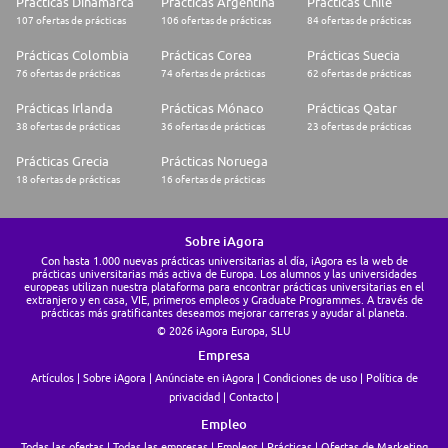
Prácticas Dinamarca
Prácticas Argentina
Prácticas Chile
107 ofertas de prácticas
106 ofertas de prácticas
84 ofertas de prácticas
Prácticas Colombia
Prácticas Corea
Prácticas Suecia
76 ofertas de prácticas
74 ofertas de prácticas
62 ofertas de prácticas
Prácticas Irlanda
Prácticas Mónaco
Prácticas Qatar
38 ofertas de prácticas
36 ofertas de prácticas
23 ofertas de prácticas
Prácticas Grecia
Prácticas Noruega
18 ofertas de prácticas
16 ofertas de prácticas
Sobre iAgora
Con hasta 1.000 nuevas prácticas universitarias al día, iAgora es la web de
prácticas universitarias más activa de Europa. Los alumnos y las universidades
europeas utilizan nuestra plataforma para encontrar prácticas universitarias en el
extranjero y en casa, VIE, primeros empleos y Graduate Programmes. A través de
prácticas más gratificantes deseamos mejorar carreras y ayudar al planeta.
© 2026 iAgora Europa, SLU
Empresa
Artículos
Sobre iAgora
Anúnciate en iAgora
Condiciones de uso
Política de
privacidad
Contacto
Empleo
Todas las ofertas
Todas las empresas
Empleos
Prácticas
Ofertas de Marketing