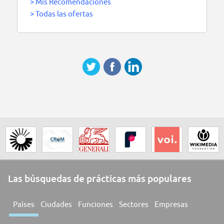
>
Mis Recomendaciones
>
Todas las ofertas
Las búsquedas de prácticas más populares
Países
Ciudades
Funciones
Sectores
Empresas