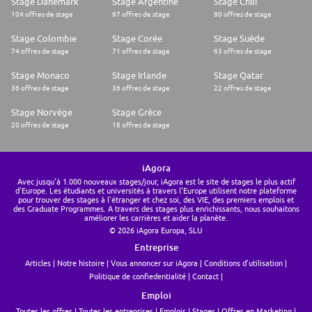
Stage Danemark
Stage Argentine
Stage Chili
104 offres de stage
97 offres de stage
80 offres de stage
Stage Colombie
Stage Corée
Stage Suède
74 offres de stage
71 offres de stage
63 offres de stage
Stage Monaco
Stage Irlande
Stage Qatar
36 offres de stage
36 offres de stage
22 offres de stage
Stage Norvège
Stage Grèce
20 offres de stage
18 offres de stage
iAgora
Avec jusqu'à 1.000 nouveaux stages/jour, iAgora est le site de stages le plus actif
d'Europe. Les étudiants et universités à travers l'Europe utilisent notre plateforme
pour trouver des stages à l'étranger et chez soi, des VIE, des premiers emplois et
des Graduate Programmes. A travers des stages plus enrichissants, nous souhaitons
améliorer les carrières et aider la planète.
© 2026 iAgora Europa, SLU
Entreprise
Articles
Notre histoire
Vous annoncer sur iAgora
Conditions d'utilisation
Politique de confiedentialité
Contact
Emploi
Toutes les offres
Toutes les entreprises
Emplois
Stages
Offres en Marketing