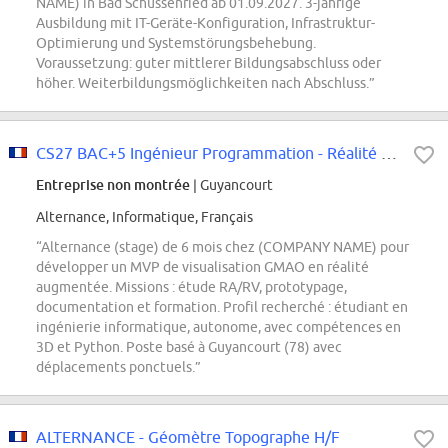
NAME) in Bad Schussenried ab 01.09.2027. 3-jährige
Ausbildung mit IT-Geräte-Konfiguration, Infrastruktur-
Optimierung und Systemstörungsbehebung.
Voraussetzung: guter mittlerer Bildungsabschluss oder
höher. Weiterbildungsmöglichkeiten nach Abschluss.”
CS27 BAC+5 Ingénieur Programmation - Réalité augmentée
Entreprise non montrée
| Guyancourt
Alternance, Informatique, Français
“Alternance (stage) de 6 mois chez (COMPANY NAME) pour
développer un MVP de visualisation GMAO en réalité
augmentée. Missions : étude RA/RV, prototypage,
documentation et formation. Profil recherché : étudiant en
ingénierie informatique, autonome, avec compétences en
3D et Python. Poste basé à Guyancourt (78) avec
déplacements ponctuels.”
ALTERNANCE - Géomètre Topographe H/F