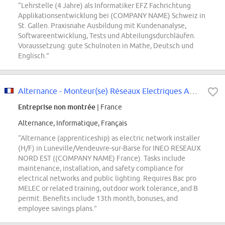
“Lehrstelle (4 Jahre) als Informatiker EFZ Fachrichtung
Applikationsentwicklung bei (COMPANY NAME) Schweiz in
St. Gallen. Praxisnahe Ausbildung mit Kundenanalyse,
Softwareentwicklung, Tests und Abteilungsdurchläufen.
Voraussetzung: gute Schulnoten in Mathe, Deutsch und
Englisch.”
Alternance - Monteur(se) Réseaux Electriques Aéro-Souterrains (H/F )
Entreprise non montrée
| France
Alternance, Informatique, Français
“Alternance (apprenticeship) as electric network installer
(H/F) in Luneville/Vendeuvre-sur-Barse for INEO RESEAUX
NORD EST ((COMPANY NAME) France). Tasks include
maintenance, installation, and safety compliance for
electrical networks and public lighting. Requires Bac pro
MELEC or related training, outdoor work tolerance, and B
permit. Benefits include 13th month, bonuses, and
employee savings plans.”