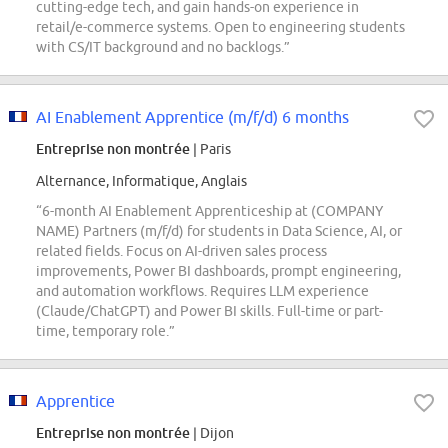
cutting-edge tech, and gain hands-on experience in
retail/e-commerce systems. Open to engineering students
with CS/IT background and no backlogs.”
AI Enablement Apprentice (m/f/d) 6 months
Entreprise non montrée
| Paris
Alternance, Informatique, Anglais
“6-month AI Enablement Apprenticeship at (COMPANY
NAME) Partners (m/f/d) for students in Data Science, AI, or
related fields. Focus on AI-driven sales process
improvements, Power BI dashboards, prompt engineering,
and automation workflows. Requires LLM experience
(Claude/ChatGPT) and Power BI skills. Full-time or part-
time, temporary role.”
Apprentice
Entreprise non montrée
| Dijon