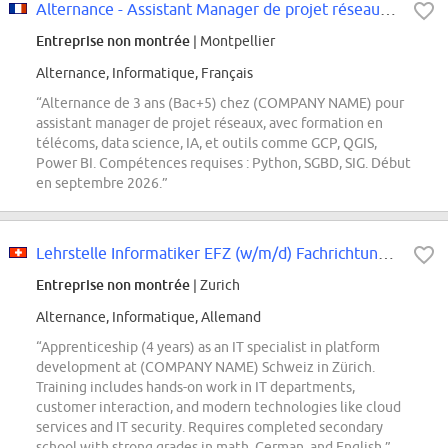
Alternance - Assistant Manager de projet réseaux F/H
Entreprise non montrée
| Montpellier
Alternance, Informatique, Français
“Alternance de 3 ans (Bac+5) chez (COMPANY NAME) pour
assistant manager de projet réseaux, avec formation en
télécoms, data science, IA, et outils comme GCP, QGIS,
Power BI. Compétences requises : Python, SGBD, SIG. Début
en septembre 2026.”
Lehrstelle Informatiker EFZ (w/m/d) Fachrichtung Plattformentwicklung in...
Entreprise non montrée
| Zurich
Alternance, Informatique, Allemand
“Apprenticeship (4 years) as an IT specialist in platform
development at (COMPANY NAME) Schweiz in Zürich.
Training includes hands-on work in IT departments,
customer interaction, and modern technologies like cloud
services and IT security. Requires completed secondary
school with strong grades in math, German, and English.”