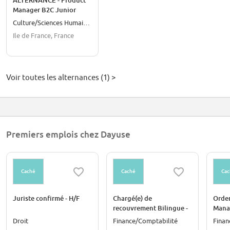
ALTERNANCE - Product
Manager B2C Junior
Culture/Sciences Humaines
Ile de France, France
Voir toutes les alternances (1) >
Premiers emplois chez Dayuse
Caché
Caché
Cac
Juriste confirmé - H/F
Chargé(e) de
Orde
recouvrement Bilingue -
Manag
H/F
Droit
Finance/Comptabilité
Finan