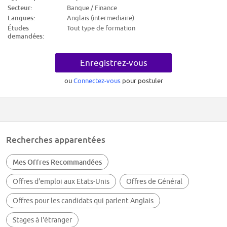
profiles they are looking for.
Secteur:
Banque / Finance
Langues:
Anglais (intermediaire)
- Make the application more concrete by choosing a title; then in your
Études
Tout type de formation
cover letter, explain the reasons why you are the ideal person for the
demandées:
position.
- You can also, at the end of the letter, explain that you are also open to
other missions.
Enregistrez-vous
Focus on a limited number of companies and do research on Google,
ou
Connectez-vous
pour postuler
Linkedin or iAgora, show your exceptional motivation.
Click on 'Apply' to send your CV and your cover letter, either by email or
on the company's website.
Recherches apparentées
Mes Offres Recommandées
Offres d'emploi aux Etats-Unis
Offres de Général
Offres pour les candidats qui parlent Anglais
Stages à l'étranger