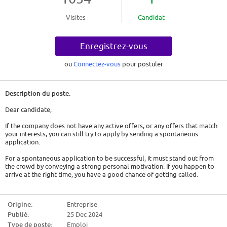
Visites
Candidat
Enregistrez-vous
ou
Connectez-vous
pour postuler
Description du poste:
Dear candidate,
If the company does not have any active offers, or any offers that match
your interests, you can still try to apply by sending a spontaneous
application.
For a spontaneous application to be successful, it must stand out from
the crowd by conveying a strong personal motivation. If you happen to
arrive at the right time, you have a good chance of getting called.
So here are some tips:
Origine:
Entreprise
- Show genuine interest. Either it is a company that has interested you for
Publié:
25 Dec 2024
a long time and you will have to convey this, or you must act as if. You will
have to find out about the company, its history, its activity and the
Type de poste:
Emploi