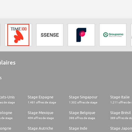
ulaires
s
tats-Unis
Stage Espagne
Stage Singapour
Stage Italie
res de stage
1.481 offres de stage
1.302 offres de stage
1.211 offres de 
Pologne
Stage Mexique
Stage Belgique
Stage Brésil
s de stage
409 offres de stage
396 offres de stage
389 offres de s
ongrie
Stage Autriche
Stage Inde
Stage Japon