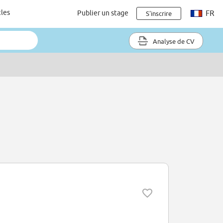
cles
Publier un stage
FR
S'inscrire
Analyse de CV