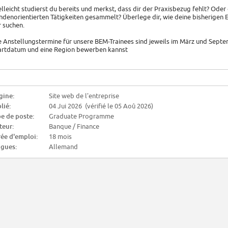
elleicht studierst du bereits und merkst, dass dir der Praxisbezug fehlt? Oder
ndenorientierten Tätigkeiten gesammelt? Überlege dir, wie deine bisherigen 
r suchen.
e Anstellungstermine für unsere BEM-Trainees sind jeweils im März und Septemb
artdatum und eine Region bewerben kannst
gine:
Site web de l'entreprise
lié:
04 Jui 2026 (vérifié le 05 Aoû 2026)
e de poste:
Graduate Programme
teur:
Banque / Finance
ée d'emploi:
18 mois
gues:
Allemand