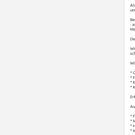
Al
un
Be
- 
Mi
De
Wi
sc
Wi
* 
* 
* 
* 
Er
Au
* 
* 
* 
* 