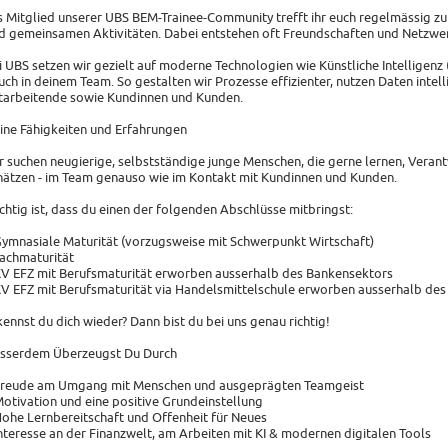
s Mitglied unserer UBS BEM-Trainee-Community trefft ihr euch regelmässig z
d gemeinsamen Aktivitäten. Dabei entstehen oft Freundschaften und Netzwerk
i UBS setzen wir gezielt auf moderne Technologien wie Künstliche Intelligenz 
auch in deinem Team. So gestalten wir Prozesse effizienter, nutzen Daten intell
tarbeitende sowie Kundinnen und Kunden.
ine Fähigkeiten und Erfahrungen
r suchen neugierige, selbstständige junge Menschen, die gerne lernen, Ver
hätzen - im Team genauso wie im Kontakt mit Kundinnen und Kunden.
chtig ist, dass du einen der folgenden Abschlüsse mitbringst:
Gymnasiale Maturität (vorzugsweise mit Schwerpunkt Wirtschaft)
Fachmaturität
KV EFZ mit Berufsmaturität erworben ausserhalb des Bankensektors
KV EFZ mit Berufsmaturität via Handelsmittelschule erworben ausserhalb de
kennst du dich wieder? Dann bist du bei uns genau richtig!
sserdem Überzeugst Du Durch
Freude am Umgang mit Menschen und ausgeprägten Teamgeist
Motivation und eine positive Grundeinstellung
Hohe Lernbereitschaft und Offenheit für Neues
Interesse an der Finanzwelt, am Arbeiten mit KI & modernen digitalen Tools