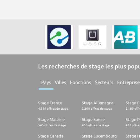
Les recherches de stage les plus pop
Pays
Villes
Fonctions
Secteurs
Entreprise
Stage France
Stage Allemagne
Stage E
4.369 offres de stage
2.308 offres de stage
2.189 off
Stage Malaisie
Stage Suisse
Stage 
545 offres de stage
468 offres de stage
432 offre
Stage Canada
Stage Luxembourg
Stage H