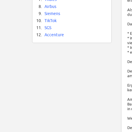
er
8.
Airbus
Al
9.
Siemens
du
10.
TikTok
Da
11.
SGS
* 
12.
Accenture
* 
vi
* 
* 
De
De
am
Er
ke
Am
Ba
in
We
De