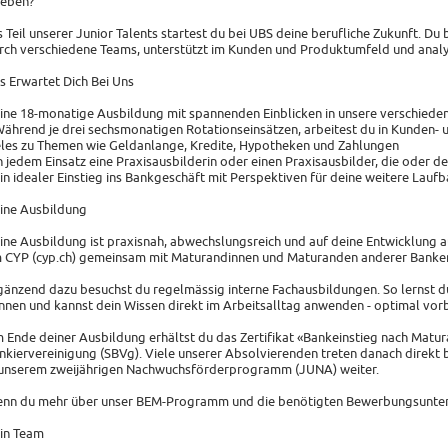
leben?
s Teil unserer Junior Talents startest du bei UBS deine berufliche Zukunft. Du
rch verschiedene Teams, unterstützt im Kunden und Produktumfeld und analysi
s Erwartet Dich Bei Uns
Eine 18-monatige Ausbildung mit spannenden Einblicken in unsere verschiede
Während je drei sechsmonatigen Rotationseinsätzen, arbeitest du in Kunden- 
eles zu Themen wie Geldanlange, Kredite, Hypotheken und Zahlungen
In jedem Einsatz eine Praxisausbilderin oder einen Praxisausbilder, die oder de
ein idealer Einstieg ins Bankgeschäft mit Perspektiven für deine weitere Lauf
ine Ausbildung
ine Ausbildung ist praxisnah, abwechslungsreich und auf deine Entwicklung a
 CYP (cyp.ch) gemeinsam mit Maturandinnen und Maturanden anderer Banken
gänzend dazu besuchst du regelmässig interne Fachausbildungen. So lernst d
nnen und kannst dein Wissen direkt im Arbeitsalltag anwenden - optimal vorb
 Ende deiner Ausbildung erhältst du das Zertifikat «Bankeinstieg nach Matur
nkiervereinigung (SBVg). Viele unserer Absolvierenden treten danach direkt b
 unserem zweijährigen Nachwuchsförderprogramm (JUNA) weiter.
nn du mehr über unser BEM-Programm und die benötigten Bewerbungsunterlag
in Team