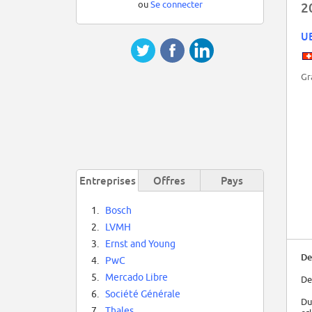
ou
Se connecter
2
U
Gr
Entreprises
Offres
Pays
1.
Bosch
2.
LVMH
3.
Ernst and Young
De
4.
PwC
5.
Mercado Libre
De
6.
Société Générale
Du
7.
Thales