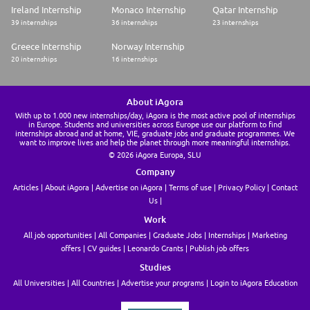
Ireland Internship
Monaco Internship
Qatar Internship
39 internships
36 internships
23 internships
Greece Internship
Norway Internship
20 internships
16 internships
About iAgora
With up to 1.000 new internships/day, iAgora is the most active pool of internships
in Europe. Students and universities across Europe use our platform to find
internships abroad and at home, VIE, graduate jobs and graduate programmes. We
want to improve lives and help the planet through more meaningful internships.
© 2026 iAgora Europa, SLU
Company
Articles
About iAgora
Advertise on iAgora
Terms of use
Privacy Policy
Contact
Us
Work
All job opportunities
All Companies
Graduate Jobs
Internships
Marketing
offers
CV guides
Leonardo Grants
Publish job offers
Studies
All Universities
All Countries
Advertise your programs
Login to iAgora Education