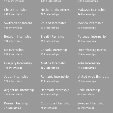
1.483 internships
1.312 internships
1.214 internships
Ausserdem Überzeugst Du Durch
China Internship
Netherlands Internship
Malaysia Internship
* Freude am Umgang mit Menschen und ausgeprägten Teamgeist
692 internships
597 internships
548 internships
* Motivation und eine positive Grundeinstellung
* Hohe Lernbereitschaft und Offenheit für Neues
Switzerland Internship
Poland Internship
Mexico Internship
* Interesse an der Finanzwelt, am Arbeiten mit KI & modernen digitalen
469 internships
434 internships
405 internships
Tools
Belgium Internship
Brazil Internship
Portugal Internship
Vielleicht studierst du bereits und merkst, dass dir der Praxisbezug fehlt?
400 internships
390 internships
301 internships
Oder du hast erste Erfahrungen im Verkauf oder in kundenorientierten
Tätigkeiten gesammelt? Überlege dir, wie deine bisherigen Erfolge und
UK Internship
Canada Internship
Luxembourg Internship
Erfahrungen zu den Fähigkeiten passen, die wir suchen.
269 internships
234 internships
219 internships
Die Anstellungstermine für unsere BEM-Trainees sind jeweils im März und
September. Bitte beachte, dass du dich pro Jahr nur für ein Startdatum
Hungary Internship
Austria Internship
India Internship
und eine Region bewerben kannst
178 internships
150 internships
144 internships
Japan Internship
Romania Internship
United Arab Emirates Internship
126 internships
111 internships
111 internships
Argentina Internship
Denmark Internship
Chile Internship
110 internships
107 internships
90 internships
Korea Internship
Colombia Internship
Sweden Internship
77 internships
76 internships
60 internships