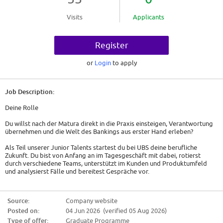
Visits
Applicants
Register
or
Login
to apply
Job Description:
Deine Rolle
Du willst nach der Matura direkt in die Praxis einsteigen, Verantwortung
übernehmen und die Welt des Bankings aus erster Hand erleben?
Als Teil unserer Junior Talents startest du bei UBS deine berufliche
Zukunft. Du bist von Anfang an im Tagesgeschäft mit dabei, rotierst
durch verschiedene Teams, unterstützt im Kunden und Produktumfeld
und analysierst Fälle und bereitest Gespräche vor.
Das Erwartet Dich Bei Uns
Source:
Company website
* Eine 18-monatige Ausbildung mit spannenden Einblicken in unsere
Posted on:
04 Jun 2026 (verified 05 Aug 2026)
verschiedenen Bereiche und Geschäftsstellen
* Während je drei sechsmonatigen Rotationseinsätzen, arbeitest du in
Type of offer:
Graduate Programme