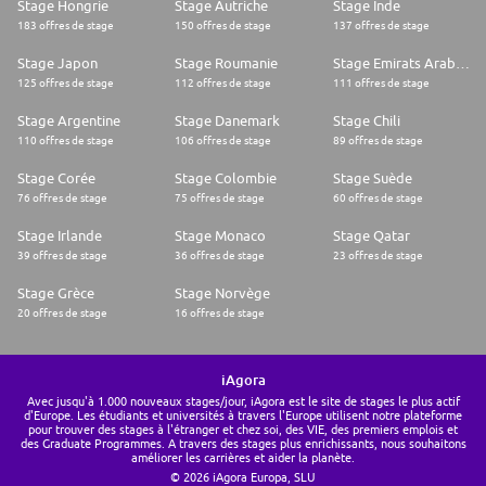
Stage Hongrie
Stage Autriche
Stage Inde
183 offres de stage
150 offres de stage
137 offres de stage
Stage Japon
Stage Roumanie
Stage Emirats Arabes Unis
125 offres de stage
112 offres de stage
111 offres de stage
Stage Argentine
Stage Danemark
Stage Chili
110 offres de stage
106 offres de stage
89 offres de stage
Stage Corée
Stage Colombie
Stage Suède
76 offres de stage
75 offres de stage
60 offres de stage
Stage Irlande
Stage Monaco
Stage Qatar
39 offres de stage
36 offres de stage
23 offres de stage
Stage Grèce
Stage Norvège
20 offres de stage
16 offres de stage
iAgora
Avec jusqu'à 1.000 nouveaux stages/jour, iAgora est le site de stages le plus actif
d'Europe. Les étudiants et universités à travers l'Europe utilisent notre plateforme
pour trouver des stages à l'étranger et chez soi, des VIE, des premiers emplois et
des Graduate Programmes. A travers des stages plus enrichissants, nous souhaitons
améliorer les carrières et aider la planète.
© 2026 iAgora Europa, SLU