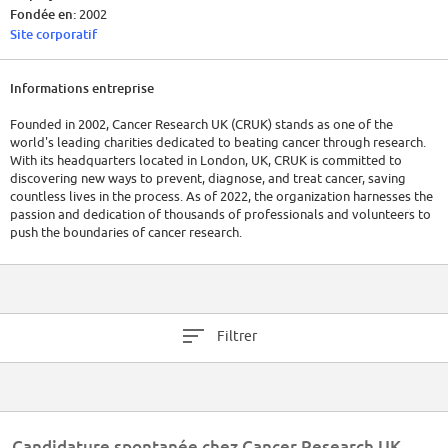
Fondée en:
2002
Site corporatif
Informations entreprise
Founded in 2002, Cancer Research UK (CRUK) stands as one of the
world's leading charities dedicated to beating cancer through research.
With its headquarters located in London, UK, CRUK is committed to
discovering new ways to prevent, diagnose, and treat cancer, saving
countless lives in the process. As of 2022, the organization harnesses the
passion and dedication of thousands of professionals and volunteers to
push the boundaries of cancer research.
In terms of finance, Cancer Research UK relies heavily on donations,
legacies, and other fundraising initiatives. From 2022 to 2023 the
organization raised £719m. Their financial position and details vary
yearly, so a direct review of their annual reports would provide the most
Filtrer
accurate and up-to-date figures.
Candidature spontanée chez Cancer Research UK