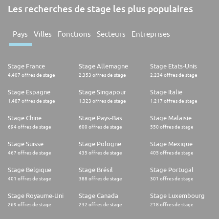
Les recherches de stage les plus populaires
Pays
Villes
Fonctions
Secteurs
Entreprises
Stage France
Stage Allemagne
Stage Etats-Unis
4.407 offres de stage
2.353 offres de stage
2.234 offres de stage
Stage Espagne
Stage Singapour
Stage Italie
1.487 offres de stage
1.323 offres de stage
1.217 offres de stage
Stage Chine
Stage Pays-Bas
Stage Malaisie
694 offres de stage
600 offres de stage
550 offres de stage
Stage Suisse
Stage Pologne
Stage Mexique
467 offres de stage
435 offres de stage
405 offres de stage
Stage Belgique
Stage Brésil
Stage Portugal
401 offres de stage
388 offres de stage
301 offres de stage
Stage Royaume-Uni
Stage Canada
Stage Luxembourg
269 offres de stage
232 offres de stage
218 offres de stage