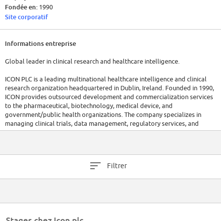
Fondée en:
1990
Site corporatif
Informations entreprise
Global leader in clinical research and healthcare intelligence.
ICON PLC is a leading multinational healthcare intelligence and clinical
research organization headquartered in Dublin, Ireland. Founded in 1990,
ICON provides outsourced development and commercialization services
to the pharmaceutical, biotechnology, medical device, and
government/public health organizations. The company specializes in
managing clinical trials, data management, regulatory services, and
central laboratory services, supporting the development of new drugs
and medical devices across a wide range of therapeutic areas. As of
recent data, ICON employs approximately 40,000 people in over 50
countries, making it one of the largest contract research organizations
Filtrer
(CROs) in the world.
Stages chez Icon plc