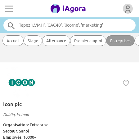
Accueil
Stage
Alternance
Premier emploi
Entreprises
Icon plc
Dublin, Ireland
Organisation:
Entreprise
Secteur:
Santé
Employés:
10000+