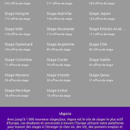
242 offres de stage
217 offres de stage
203 offres de stage
Stage Hongrie
Stage Autriche
Stage Japon
172 offres de stage
145 offres de stage
125 offres de stage
Stage Inde
Stage Roumanie
Stage Emirats Arabes Unis
118 offres de stage
112 offres de stage
111 offres de stage
Stage Danemark
Stage Argentine
Stage Chili
104 offres de stage
89 offres de stage
80 offres de stage
Stage Colombie
Stage Corée
Stage Suède
71 offres de stage
70 offres de stage
63 offres de stage
Stage Monaco
Stage Irlande
Stage Qatar
36 offres de stage
36 offres de stage
21 offres de stage
Stage Norvège
Stage Grèce
18 offres de stage
18 offres de stage
iAgora
Avec jusqu'à 1.000 nouveaux stages/jour, iAgora est le site de stages le plus actif
d'Europe. Les étudiants et universités à travers l'Europe utilisent notre plateforme
pour trouver des stages à l'étranger et chez soi, des VIE, des premiers emplois et