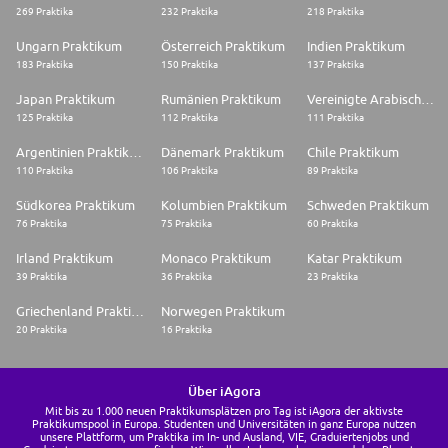
269 Praktika
232 Praktika
218 Praktika
Ungarn Praktikum
Österreich Praktikum
Indien Praktikum
183 Praktika
150 Praktika
137 Praktika
Japan Praktikum
Rumänien Praktikum
Vereinigte Arabische Emirate Praktikum
125 Praktika
112 Praktika
111 Praktika
Argentinien Praktikum
Dänemark Praktikum
Chile Praktikum
110 Praktika
106 Praktika
89 Praktika
Südkorea Praktikum
Kolumbien Praktikum
Schweden Praktikum
76 Praktika
75 Praktika
60 Praktika
Irland Praktikum
Monaco Praktikum
Katar Praktikum
39 Praktika
36 Praktika
23 Praktika
Griechenland Praktikum
Norwegen Praktikum
20 Praktika
16 Praktika
Über iAgora
Mit bis zu 1.000 neuen Praktikumsplätzen pro Tag ist iAgora der aktivste
Praktikumspool in Europa. Studenten und Universitäten in ganz Europa nutzen
unsere Plattform, um Praktika im In- und Ausland, VIE, Graduiertenjobs und