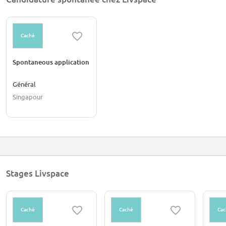
Caché
Spontaneous application
Général
Singapour
Stages Livspace
Caché
Caché
Cac