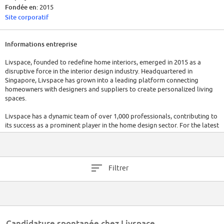
Fondée en:
2015
Site corporatif
Informations entreprise
Livspace, founded to redefine home interiors, emerged in 2015 as a
disruptive force in the interior design industry. Headquartered in
Singapore, Livspace has grown into a leading platform connecting
homeowners with designers and suppliers to create personalized living
spaces.
Livspace has a dynamic team of over 1,000 professionals, contributing to
its success as a prominent player in the home design sector. For the latest
financial insights, direct access to the company's reports is
recommended.
Filtrer
Candidature spontanée chez Livspace