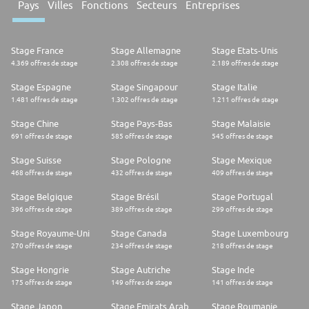
Pays
Villes
Fonctions
Secteurs
Entreprises
Stage France
Stage Allemagne
Stage Etats-Unis
4.369 offres de stage
2.308 offres de stage
2.189 offres de stage
Stage Espagne
Stage Singapour
Stage Italie
1.481 offres de stage
1.302 offres de stage
1.211 offres de stage
Stage Chine
Stage Pays-Bas
Stage Malaisie
691 offres de stage
585 offres de stage
545 offres de stage
Stage Suisse
Stage Pologne
Stage Mexique
468 offres de stage
432 offres de stage
409 offres de stage
Stage Belgique
Stage Brésil
Stage Portugal
396 offres de stage
389 offres de stage
299 offres de stage
Stage Royaume-Uni
Stage Canada
Stage Luxembourg
270 offres de stage
234 offres de stage
218 offres de stage
Stage Hongrie
Stage Autriche
Stage Inde
175 offres de stage
149 offres de stage
141 offres de stage
Stage Japon
Stage Emirats Arabes Unis
Stage Roumanie