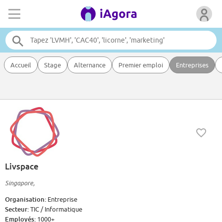
Accueil
Stage
Alternance
Premier emploi
Entreprises
Livspace
Singapore,
Organisation:
Entreprise
Secteur:
TIC / Informatique
Employés:
1000+