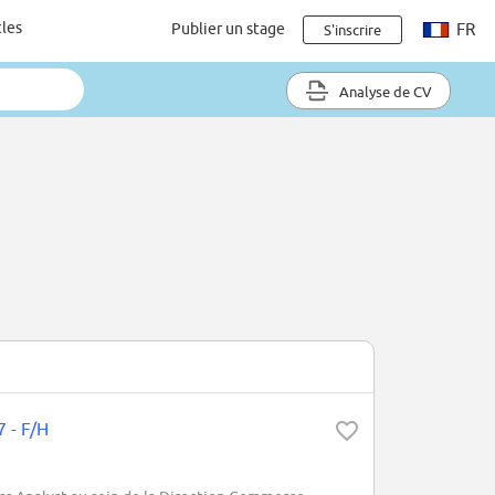
cles
Publier un stage
FR
S'inscrire
Analyse de CV
7 - F/H