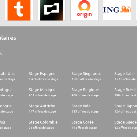
ulaires
s
tats-Unis
Stage Espagne
Stage Singapour
Stage Italie
res de stage
1.474 offres de stage
1.300 offres de stage
1.216 offres de 
Pologne
Stage Mexique
Stage Belgique
Stage Brésil
s de stage
401 offres de stage
400 offres de stage
399 offres de s
ongrie
Stage Autriche
Stage Inde
Stage Japon
s de stage
147 offres de stage
135 offres de stage
124 offres de s
ili
Stage Colombie
Stage Corée
Stage Suède
 de stage
76 offres de stage
74 offres de stage
62 offres de sta