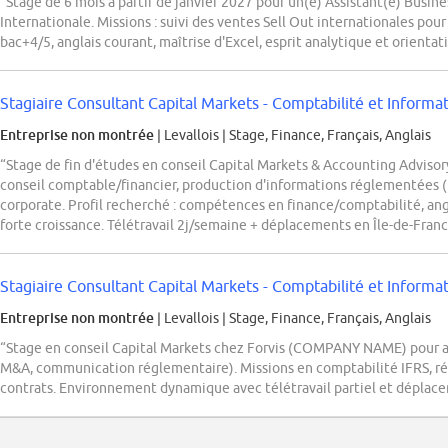
“Stage de 6 mois à partir de janvier 2027 pour un(e) Assistant(e) Busin
Internationale. Missions : suivi des ventes Sell Out internationales po
bac+4/5, anglais courant, maîtrise d'Excel, esprit analytique et orientati
Stagiaire Consultant Capital Markets - Comptabilité et Informa
Entreprise non montrée
| Levallois
|
Stage, Finance, Français, Anglais
“Stage de fin d'études en conseil Capital Markets & Accounting Advis
conseil comptable/financier, production d'informations réglementées (I
corporate. Profil recherché : compétences en finance/comptabilité, ang
forte croissance. Télétravail 2j/semaine + déplacements en Île-de-Franc
Stagiaire Consultant Capital Markets - Comptabilité et Informa
Entreprise non montrée
| Levallois
|
Stage, Finance, Français, Anglais
“Stage en conseil Capital Markets chez Forvis (COMPANY NAME) pour a
M&A, communication réglementaire). Missions en comptabilité IFRS, réd
contrats. Environnement dynamique avec télétravail partiel et déplacem