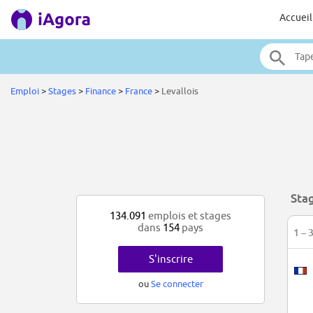
Accueil
Emploi
>
Stages
>
Finance
>
France
>
Levallois
Stag
134.091
emplois et stages
dans
154
pays
1 – 
S'inscrire
ou
Se connecter