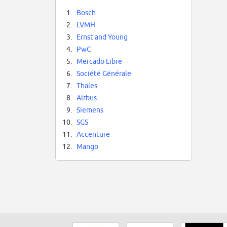
1.
Bosch
2.
LVMH
3.
Ernst and Young
4.
PwC
5.
Mercado Libre
6.
Société Générale
7.
Thales
8.
Airbus
9.
Siemens
10.
SGS
11.
Accenture
12.
Mango