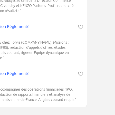
ess Analyst au sein de la Direction Commerce
ur Givenchy et KENZO Parfums. Profil recherché :
on résultats.”
tion Réglementé...
ory chez Forvis (COMPANY NAME). Missions :
FRS), rédaction d'appels d'offres, études
lais courant, rigueur. Équipe dynamique en
e.”
tion Réglementé...
ccompagner des opérations financières (IPO,
action de rapports financiers et analyse de
ents en Île-de-France. Anglais courant requis.”